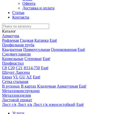
Оферта
Доставка и оплата
Статьи
Контакты
Каталог
Арматура
Рифленая
Гладкая
Катанка
Ещё
Профильная труба
Квадратная
Прямоугольная
Оцинкованная
Ещё
Сэндвич панели
Кровельные
Стеновые
Ещё
Профнастил
С8
С20
С21
Н114-750
Ещё
Шпунт Ларсена
Евраз
VL
GU
AZ
Ещё
Сетка стальная
В рулонах
В картах
Кладочная
Арматурная
Ещё
Металлоконструкции
Металлоизделия
Листовой прокат
Лист г/к
Лист х/к
Лист г/к износостойкий
Ещё
Услуги