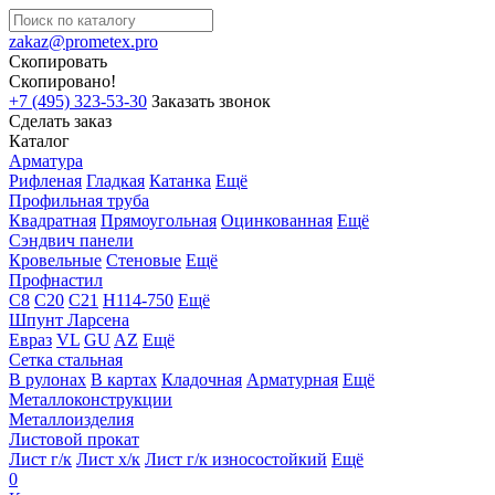
zakaz@prometex.pro
Скопировать
Скопировано!
+7 (495) 323-53-30
Заказать звонок
Сделать заказ
Каталог
Арматура
Рифленая
Гладкая
Катанка
Ещё
Профильная труба
Квадратная
Прямоугольная
Оцинкованная
Ещё
Сэндвич панели
Кровельные
Стеновые
Ещё
Профнастил
С8
С20
С21
Н114-750
Ещё
Шпунт Ларсена
Евраз
VL
GU
AZ
Ещё
Сетка стальная
В рулонах
В картах
Кладочная
Арматурная
Ещё
Металлоконструкции
Металлоизделия
Листовой прокат
Лист г/к
Лист х/к
Лист г/к износостойкий
Ещё
0