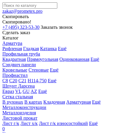
zakaz@prometex.pro
Скопировать
Скопировано!
+7 (495) 323-53-30
Заказать звонок
Сделать заказ
Каталог
Арматура
Рифленая
Гладкая
Катанка
Ещё
Профильная труба
Квадратная
Прямоугольная
Оцинкованная
Ещё
Сэндвич панели
Кровельные
Стеновые
Ещё
Профнастил
С8
С20
С21
Н114-750
Ещё
Шпунт Ларсена
Евраз
VL
GU
AZ
Ещё
Сетка стальная
В рулонах
В картах
Кладочная
Арматурная
Ещё
Металлоконструкции
Металлоизделия
Листовой прокат
Лист г/к
Лист х/к
Лист г/к износостойкий
Ещё
0