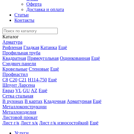
Оферта
Доставка и оплата
Статьи
Контакты
Каталог
Арматура
Рифленая
Гладкая
Катанка
Ещё
Профильная труба
Квадратная
Прямоугольная
Оцинкованная
Ещё
Сэндвич панели
Кровельные
Стеновые
Ещё
Профнастил
С8
С20
С21
Н114-750
Ещё
Шпунт Ларсена
Евраз
VL
GU
AZ
Ещё
Сетка стальная
В рулонах
В картах
Кладочная
Арматурная
Ещё
Металлоконструкции
Металлоизделия
Листовой прокат
Лист г/к
Лист х/к
Лист г/к износостойкий
Ещё
Услуги