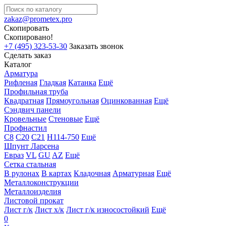
zakaz@prometex.pro
Скопировать
Скопировано!
+7 (495) 323-53-30
Заказать звонок
Сделать заказ
Каталог
Арматура
Рифленая
Гладкая
Катанка
Ещё
Профильная труба
Квадратная
Прямоугольная
Оцинкованная
Ещё
Сэндвич панели
Кровельные
Стеновые
Ещё
Профнастил
С8
С20
С21
Н114-750
Ещё
Шпунт Ларсена
Евраз
VL
GU
AZ
Ещё
Сетка стальная
В рулонах
В картах
Кладочная
Арматурная
Ещё
Металлоконструкции
Металлоизделия
Листовой прокат
Лист г/к
Лист х/к
Лист г/к износостойкий
Ещё
0