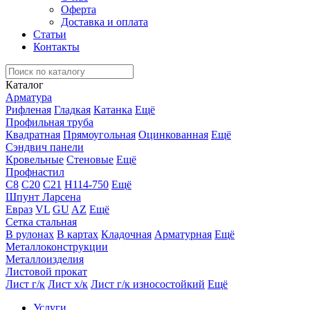
Оферта
Доставка и оплата
Статьи
Контакты
Каталог
Арматура
Рифленая
Гладкая
Катанка
Ещё
Профильная труба
Квадратная
Прямоугольная
Оцинкованная
Ещё
Сэндвич панели
Кровельные
Стеновые
Ещё
Профнастил
С8
С20
С21
Н114-750
Ещё
Шпунт Ларсена
Евраз
VL
GU
AZ
Ещё
Сетка стальная
В рулонах
В картах
Кладочная
Арматурная
Ещё
Металлоконструкции
Металлоизделия
Листовой прокат
Лист г/к
Лист х/к
Лист г/к износостойкий
Ещё
Услуги