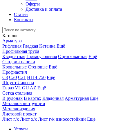
Оферта
Доставка и оплата
Статьи
Контакты
Каталог
Арматура
Рифленая
Гладкая
Катанка
Ещё
Профильная труба
Квадратная
Прямоугольная
Оцинкованная
Ещё
Сэндвич панели
Кровельные
Стеновые
Ещё
Профнастил
С8
С20
С21
Н114-750
Ещё
Шпунт Ларсена
Евраз
VL
GU
AZ
Ещё
Сетка стальная
В рулонах
В картах
Кладочная
Арматурная
Ещё
Металлоконструкции
Металлоизделия
Листовой прокат
Лист г/к
Лист х/к
Лист г/к износостойкий
Ещё
Услуги