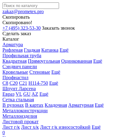
zakaz@prometex.pro
Скопировать
Скопировано!
+7 (495) 323-53-30
Заказать звонок
Сделать заказ
Каталог
Арматура
Рифленая
Гладкая
Катанка
Ещё
Профильная труба
Квадратная
Прямоугольная
Оцинкованная
Ещё
Сэндвич панели
Кровельные
Стеновые
Ещё
Профнастил
С8
С20
С21
Н114-750
Ещё
Шпунт Ларсена
Евраз
VL
GU
AZ
Ещё
Сетка стальная
В рулонах
В картах
Кладочная
Арматурная
Ещё
Металлоконструкции
Металлоизделия
Листовой прокат
Лист г/к
Лист х/к
Лист г/к износостойкий
Ещё
0