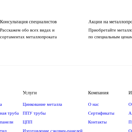
Консультация специалистов
Акции на металлопр
Расскажем обо всех видах и
Приобретайте металл
сортаментах металлопроката
по специальным цена
Услуги
Компания
И
а
Цинкование металла
О нас
О
ная труба
ППУ трубы
Сертификаты
А
 панели
ЦПП
Контакты
П
тил
Изготовление сэндвич-панелей
О