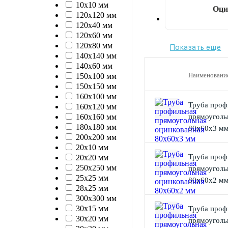
10х10 мм
Оци
120х120 мм
120х40 мм
120х60 мм
120х80 мм
Показать еще
140х140 мм
140х60 мм
Наименовани
150х100 мм
150х150 мм
160х100 мм
Труба проф
160х120 мм
160х160 мм
прямоуголь
180х180 мм
80х60х3 м
200х200 мм
20х10 мм
Труба проф
20х20 мм
250х250 мм
прямоуголь
25х25 мм
80х60х2 м
28х25 мм
300х300 мм
30х15 мм
Труба проф
30х20 мм
прямоуголь