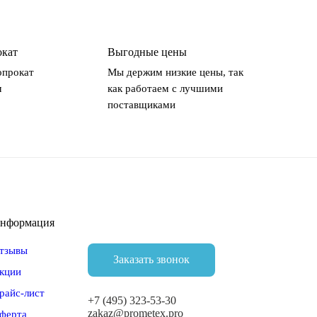
окат
Выгодные цены
опрокат
Мы держим низкие цены, так
м
как работаем с лучшими
поставщиками
нформация
тзывы
Заказать звонок
кции
райс-лист
+7 (495) 323-53-30
zakaz@prometex.pro
ферта