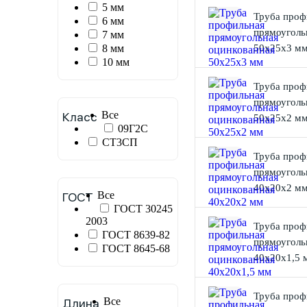
5 мм
Труба проф
6 мм
прямоуголь
7 мм
8 мм
50х25х3 м
10 мм
Труба проф
прямоуголь
Все
Класс
50х25х2 м
09Г2С
СТ3СП
Труба проф
прямоуголь
40х20х2 м
Все
ГОСТ
ГОСТ 30245
2003
Труба проф
ГОСТ 8639-82
прямоуголь
ГОСТ 8645-68
40х20х1,5 
Труба проф
Все
Длина