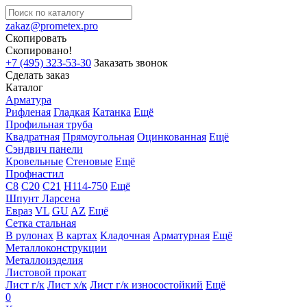
zakaz@prometex.pro
Скопировать
Скопировано!
+7 (495) 323-53-30
Заказать звонок
Сделать заказ
Каталог
Арматура
Рифленая
Гладкая
Катанка
Ещё
Профильная труба
Квадратная
Прямоугольная
Оцинкованная
Ещё
Сэндвич панели
Кровельные
Стеновые
Ещё
Профнастил
С8
С20
С21
Н114-750
Ещё
Шпунт Ларсена
Евраз
VL
GU
AZ
Ещё
Сетка стальная
В рулонах
В картах
Кладочная
Арматурная
Ещё
Металлоконструкции
Металлоизделия
Листовой прокат
Лист г/к
Лист х/к
Лист г/к износостойкий
Ещё
0