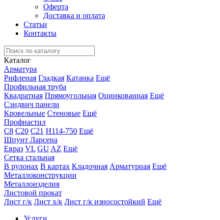
Оферта
Доставка и оплата
Статьи
Контакты
Каталог
Арматура
Рифленая
Гладкая
Катанка
Ещё
Профильная труба
Квадратная
Прямоугольная
Оцинкованная
Ещё
Сэндвич панели
Кровельные
Стеновые
Ещё
Профнастил
С8
С20
С21
Н114-750
Ещё
Шпунт Ларсена
Евраз
VL
GU
AZ
Ещё
Сетка стальная
В рулонах
В картах
Кладочная
Арматурная
Ещё
Металлоконструкции
Металлоизделия
Листовой прокат
Лист г/к
Лист х/к
Лист г/к износостойкий
Ещё
Услуги