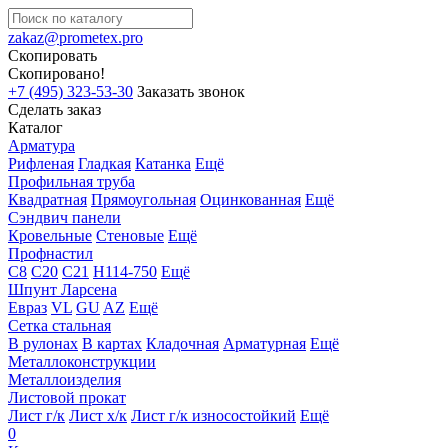
zakaz@prometex.pro
Скопировать
Скопировано!
+7 (495) 323-53-30
Заказать звонок
Сделать заказ
Каталог
Арматура
Рифленая
Гладкая
Катанка
Ещё
Профильная труба
Квадратная
Прямоугольная
Оцинкованная
Ещё
Сэндвич панели
Кровельные
Стеновые
Ещё
Профнастил
С8
С20
С21
Н114-750
Ещё
Шпунт Ларсена
Евраз
VL
GU
AZ
Ещё
Сетка стальная
В рулонах
В картах
Кладочная
Арматурная
Ещё
Металлоконструкции
Металлоизделия
Листовой прокат
Лист г/к
Лист х/к
Лист г/к износостойкий
Ещё
0