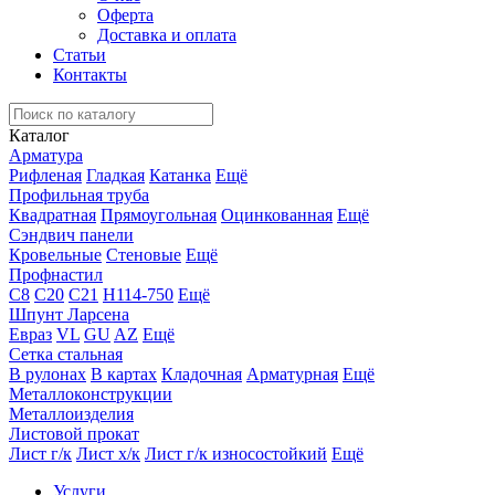
Оферта
Доставка и оплата
Статьи
Контакты
Каталог
Арматура
Рифленая
Гладкая
Катанка
Ещё
Профильная труба
Квадратная
Прямоугольная
Оцинкованная
Ещё
Сэндвич панели
Кровельные
Стеновые
Ещё
Профнастил
С8
С20
С21
Н114-750
Ещё
Шпунт Ларсена
Евраз
VL
GU
AZ
Ещё
Сетка стальная
В рулонах
В картах
Кладочная
Арматурная
Ещё
Металлоконструкции
Металлоизделия
Листовой прокат
Лист г/к
Лист х/к
Лист г/к износостойкий
Ещё
Услуги