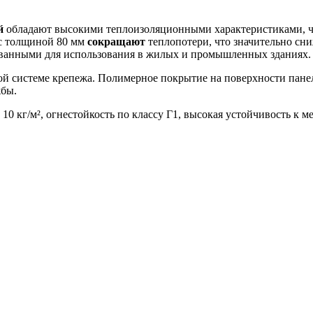
й
обладают высокими теплоизоляционными характеристиками, чт
с толщиной 80 мм
сокращают
теплопотери, что значительно сни
ованными для использования в жилых и промышленных зданиях.
ой системе крепежа. Полимерное покрытие на поверхности панел
жбы.
 10 кг/м², огнестойкость по классу Г1, высокая устойчивость к