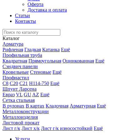
Оферта
Доставка и оплата
Статьи
Контакты
Каталог
Арматура
Рифленая
Гладкая
Катанка
Ещё
Профильная труба
Квадратная
Прямоугольная
Оцинкованная
Ещё
Сэндвич панели
Кровельные
Стеновые
Ещё
Профнастил
С8
С20
С21
Н114-750
Ещё
Шпунт Ларсена
Евраз
VL
GU
AZ
Ещё
Сетка стальная
В рулонах
В картах
Кладочная
Арматурная
Ещё
Металлоконструкции
Металлоизделия
Листовой прокат
Лист г/к
Лист х/к
Лист г/к износостойкий
Ещё
Услуги