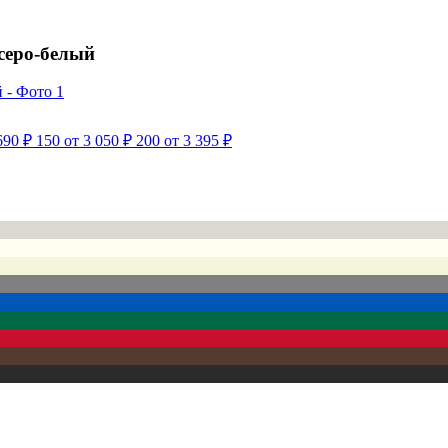
серо-белый
690 ₽
150
от 3 050 ₽
200
от 3 395 ₽