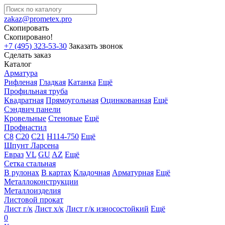
zakaz@prometex.pro
Скопировать
Скопировано!
+7 (495) 323-53-30
Заказать звонок
Сделать заказ
Каталог
Арматура
Рифленая
Гладкая
Катанка
Ещё
Профильная труба
Квадратная
Прямоугольная
Оцинкованная
Ещё
Сэндвич панели
Кровельные
Стеновые
Ещё
Профнастил
С8
С20
С21
Н114-750
Ещё
Шпунт Ларсена
Евраз
VL
GU
AZ
Ещё
Сетка стальная
В рулонах
В картах
Кладочная
Арматурная
Ещё
Металлоконструкции
Металлоизделия
Листовой прокат
Лист г/к
Лист х/к
Лист г/к износостойкий
Ещё
0