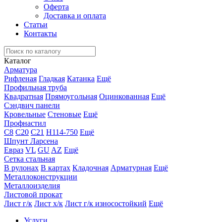
Оферта
Доставка и оплата
Статьи
Контакты
Каталог
Арматура
Рифленая
Гладкая
Катанка
Ещё
Профильная труба
Квадратная
Прямоугольная
Оцинкованная
Ещё
Сэндвич панели
Кровельные
Стеновые
Ещё
Профнастил
С8
С20
С21
Н114-750
Ещё
Шпунт Ларсена
Евраз
VL
GU
AZ
Ещё
Сетка стальная
В рулонах
В картах
Кладочная
Арматурная
Ещё
Металлоконструкции
Металлоизделия
Листовой прокат
Лист г/к
Лист х/к
Лист г/к износостойкий
Ещё
Услуги