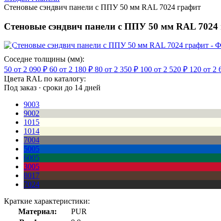
Стеновые сэндвич панели с ППУ 50 мм RAL 7024 графит
Стеновые сэндвич панели с ППУ 50 мм RAL 7024
Соседне толщины (мм):
50
от 2 090 ₽
60
от 2 180 ₽
80
от 2 350 ₽
100
от 2 520 ₽
120
от 2 
Цвета RAL по каталогу:
Под заказ · сроки до 14 дней
9003
9002
1015
1014
7004
5005
6005
3005
8017
7024
Краткие характеристики:
Материал:
PUR