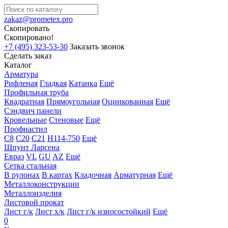
zakaz@prometex.pro
Скопировать
Скопировано!
+7 (495) 323-53-30
Заказать звонок
Сделать заказ
Каталог
Арматура
Рифленая
Гладкая
Катанка
Ещё
Профильная труба
Квадратная
Прямоугольная
Оцинкованная
Ещё
Сэндвич панели
Кровельные
Стеновые
Ещё
Профнастил
С8
С20
С21
Н114-750
Ещё
Шпунт Ларсена
Евраз
VL
GU
AZ
Ещё
Сетка стальная
В рулонах
В картах
Кладочная
Арматурная
Ещё
Металлоконструкции
Металлоизделия
Листовой прокат
Лист г/к
Лист х/к
Лист г/к износостойкий
Ещё
0