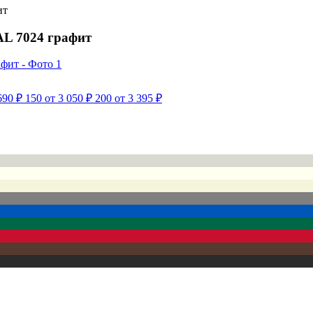
ит
AL 7024 графит
690 ₽
150
от 3 050 ₽
200
от 3 395 ₽