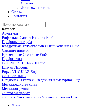
Оферта
Доставка и оплата
Статьи
Контакты
Каталог
Арматура
Рифленая
Гладкая
Катанка
Ещё
Профильная труба
Квадратная
Прямоугольная
Оцинкованная
Ещё
Сэндвич панели
Кровельные
Стеновые
Ещё
Профнастил
С8
С20
С21
Н114-750
Ещё
Шпунт Ларсена
Евраз
VL
GU
AZ
Ещё
Сетка стальная
В рулонах
В картах
Кладочная
Арматурная
Ещё
Металлоконструкции
Металлоизделия
Листовой прокат
Лист г/к
Лист х/к
Лист г/к износостойкий
Ещё
Услуги