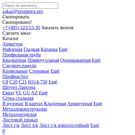
zakaz@prometex.pro
Скопировать
Скопировано!
+7 (495) 323-53-30
Заказать звонок
Сделать заказ
Каталог
Арматура
Рифленая
Гладкая
Катанка
Ещё
Профильная труба
Квадратная
Прямоугольная
Оцинкованная
Ещё
Сэндвич панели
Кровельные
Стеновые
Ещё
Профнастил
С8
С20
С21
Н114-750
Ещё
Шпунт Ларсена
Евраз
VL
GU
AZ
Ещё
Сетка стальная
В рулонах
В картах
Кладочная
Арматурная
Ещё
Металлоконструкции
Металлоизделия
Листовой прокат
Лист г/к
Лист х/к
Лист г/к износостойкий
Ещё
0