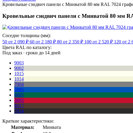
Кровельные сэндвич панели с Минватой 80 мм RAL 7024 граф
Кровельные сэндвич панели с Минватой 80 мм R
Соседне толщины (мм):
50
от 2 090 ₽
60
от 2 180 ₽
80
от 2 350 ₽
100
от 2 520 ₽
120
от 2 
Цвета RAL по каталогу:
Под заказ · сроки до 14 дней
9003
9002
1015
1014
7004
5005
6005
3005
8017
7024
Краткие характеристики:
Материал:
Минвата