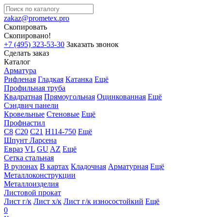
zakaz@prometex.pro
Скопировать
Скопировано!
+7 (495) 323-53-30
Заказать звонок
Сделать заказ
Каталог
Арматура
Рифленая
Гладкая
Катанка
Ещё
Профильная труба
Квадратная
Прямоугольная
Оцинкованная
Ещё
Сэндвич панели
Кровельные
Стеновые
Ещё
Профнастил
С8
С20
С21
Н114-750
Ещё
Шпунт Ларсена
Евраз
VL
GU
AZ
Ещё
Сетка стальная
В рулонах
В картах
Кладочная
Арматурная
Ещё
Металлоконструкции
Металлоизделия
Листовой прокат
Лист г/к
Лист х/к
Лист г/к износостойкий
Ещё
0