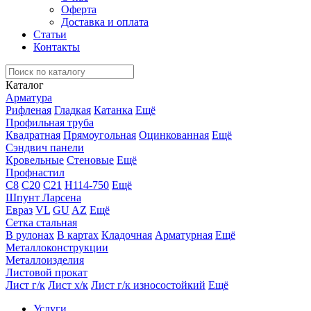
Оферта
Доставка и оплата
Статьи
Контакты
Каталог
Арматура
Рифленая
Гладкая
Катанка
Ещё
Профильная труба
Квадратная
Прямоугольная
Оцинкованная
Ещё
Сэндвич панели
Кровельные
Стеновые
Ещё
Профнастил
С8
С20
С21
Н114-750
Ещё
Шпунт Ларсена
Евраз
VL
GU
AZ
Ещё
Сетка стальная
В рулонах
В картах
Кладочная
Арматурная
Ещё
Металлоконструкции
Металлоизделия
Листовой прокат
Лист г/к
Лист х/к
Лист г/к износостойкий
Ещё
Услуги