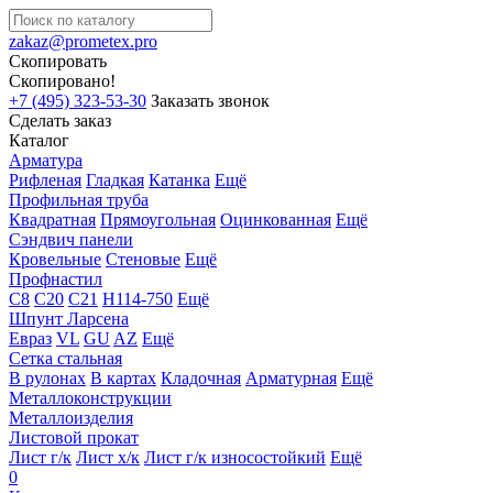
zakaz@prometex.pro
Скопировать
Скопировано!
+7 (495) 323-53-30
Заказать звонок
Сделать заказ
Каталог
Арматура
Рифленая
Гладкая
Катанка
Ещё
Профильная труба
Квадратная
Прямоугольная
Оцинкованная
Ещё
Сэндвич панели
Кровельные
Стеновые
Ещё
Профнастил
С8
С20
С21
Н114-750
Ещё
Шпунт Ларсена
Евраз
VL
GU
AZ
Ещё
Сетка стальная
В рулонах
В картах
Кладочная
Арматурная
Ещё
Металлоконструкции
Металлоизделия
Листовой прокат
Лист г/к
Лист х/к
Лист г/к износостойкий
Ещё
0