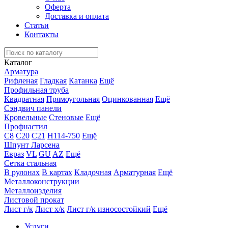
Оферта
Доставка и оплата
Статьи
Контакты
Каталог
Арматура
Рифленая
Гладкая
Катанка
Ещё
Профильная труба
Квадратная
Прямоугольная
Оцинкованная
Ещё
Сэндвич панели
Кровельные
Стеновые
Ещё
Профнастил
С8
С20
С21
Н114-750
Ещё
Шпунт Ларсена
Евраз
VL
GU
AZ
Ещё
Сетка стальная
В рулонах
В картах
Кладочная
Арматурная
Ещё
Металлоконструкции
Металлоизделия
Листовой прокат
Лист г/к
Лист х/к
Лист г/к износостойкий
Ещё
Услуги