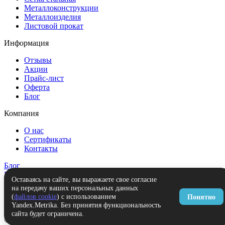
Металлоконструкции
Металлоизделия
Листовой прокат
Информация
Отзывы
Акции
Прайс-лист
Оферта
Блог
Компания
О нас
Сертификаты
Контакты
Блог
Контакты
Оставаясь на сайте, вы выражаете свое согласие
на передачу ваших персональных данных
Заказать звонок
(
файлов cookie
) с использованием
Понятно
+7 (495) 323-53-30
zakaz@prometex.pro
Yandex.Metrika. Без принятия функциональность
сайта будет ограничена.
© 2026 Интернет-магазин Прометекс