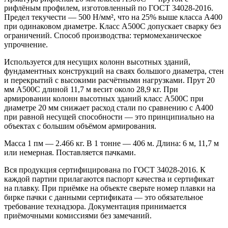
рифлёным профилем, изготовленный по ГОСТ 34028-2016.
Предел текучести — 500 Н/мм², что на 25% выше класса А400
при одинаковом диаметре. Класс А500С допускает сварку без
ограничений. Способ производства: термомеханическое
упрочнение.
Используется для несущих колонн высотных зданий,
фундаментных конструкций на сваях большого диаметра, стен
и перекрытий с высокими расчётными нагрузками. Прут 20
мм А500С длиной 11,7 м весит около 28,9 кг. При
армировании колонн высотных зданий класс А500С при
диаметре 20 мм снижает расход стали по сравнению с А400
при равной несущей способности — это принципиально на
объектах с большим объёмом армирования.
Масса 1 пм — 2.466 кг. В 1 тонне — 406 м. Длина: 6 м, 11,7 м
или немерная. Поставляется пачками.
Вся продукция сертифицирована по ГОСТ 34028-2016. К
каждой партии прилагаются паспорт качества и сертификат
на плавку. При приёмке на объекте сверьте номер плавки на
бирке пачки с данными сертификата — это обязательное
требование технадзора. Документация принимается
приёмочными комиссиями без замечаний.