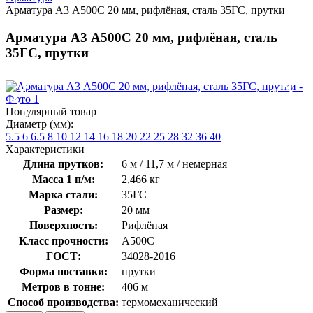
Арматура А3 А500С 20 мм, рифлёная, сталь 35ГС, прутки
Арматура А3 А500С 20 мм, рифлёная, сталь
35ГС, прутки
Популярный товар
Диаметр (мм):
5.5
6
6.5
8
10
12
14
16
18
20
22
25
28
32
36
40
Характеристики
Длина прутков:
6 м / 11,7 м / немерная
Масса 1 п/м:
2,466 кг
Марка стали:
35ГС
Размер:
20 мм
Поверхность:
Рифлёная
Класс прочности:
А500С
ГОСТ:
34028-2016
Форма поставки:
прутки
Метров в тонне:
406 м
Способ производства:
термомеханический