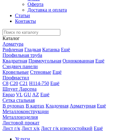
Оферта
Доставка и оплата
Статьи
Контакты
Каталог
Арматура
Рифленая
Гладкая
Катанка
Ещё
Профильная труба
Квадратная
Прямоугольная
Оцинкованная
Ещё
Сэндвич панели
Кровельные
Стеновые
Ещё
Профнастил
С8
С20
С21
Н114-750
Ещё
Шпунт Ларсена
Евраз
VL
GU
AZ
Ещё
Сетка стальная
В рулонах
В картах
Кладочная
Арматурная
Ещё
Металлоконструкции
Металлоизделия
Листовой прокат
Лист г/к
Лист х/к
Лист г/к износостойкий
Ещё
Услуги