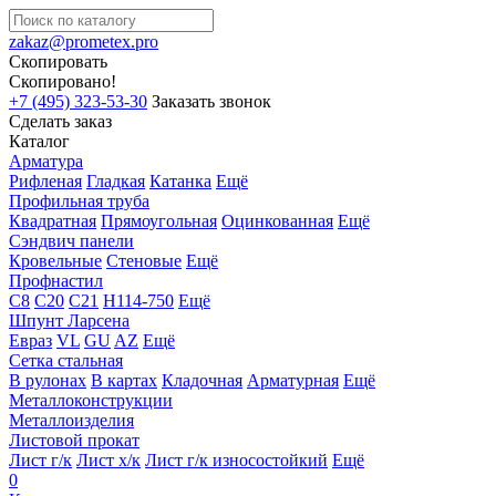
zakaz@prometex.pro
Скопировать
Скопировано!
+7 (495) 323-53-30
Заказать звонок
Сделать заказ
Каталог
Арматура
Рифленая
Гладкая
Катанка
Ещё
Профильная труба
Квадратная
Прямоугольная
Оцинкованная
Ещё
Сэндвич панели
Кровельные
Стеновые
Ещё
Профнастил
С8
С20
С21
Н114-750
Ещё
Шпунт Ларсена
Евраз
VL
GU
AZ
Ещё
Сетка стальная
В рулонах
В картах
Кладочная
Арматурная
Ещё
Металлоконструкции
Металлоизделия
Листовой прокат
Лист г/к
Лист х/к
Лист г/к износостойкий
Ещё
0