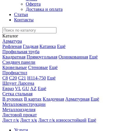
Оферта
Доставка и оплата
Статьи
Контакты
Каталог
Арматура
Рифленая
Гладкая
Катанка
Ещё
Профильная труба
Квадратная
Прямоугольная
Оцинкованная
Ещё
Сэндвич панели
Кровельные
Стеновые
Ещё
Профнастил
С8
С20
С21
Н114-750
Ещё
Шпунт Ларсена
Евраз
VL
GU
AZ
Ещё
Сетка стальная
В рулонах
В картах
Кладочная
Арматурная
Ещё
Металлоконструкции
Металлоизделия
Листовой прокат
Лист г/к
Лист х/к
Лист г/к износостойкий
Ещё
Услуги