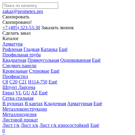
zakaz@prometex.pro
Скопировать
Скопировано!
+7 (495) 323-53-30
Заказать звонок
Сделать заказ
Каталог
Арматура
Рифленая
Гладкая
Катанка
Ещё
Профильная труба
Квадратная
Прямоугольная
Оцинкованная
Ещё
Сэндвич панели
Кровельные
Стеновые
Ещё
Профнастил
С8
С20
С21
Н114-750
Ещё
Шпунт Ларсена
Евраз
VL
GU
AZ
Ещё
Сетка стальная
В рулонах
В картах
Кладочная
Арматурная
Ещё
Металлоконструкции
Металлоизделия
Листовой прокат
Лист г/к
Лист х/к
Лист г/к износостойкий
Ещё
0