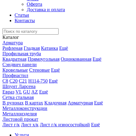
Оферта
Доставка и оплата
Статьи
Контакты
Каталог
Арматура
Рифленая
Гладкая
Катанка
Ещё
Профильная труба
Квадратная
Прямоугольная
Оцинкованная
Ещё
Сэндвич панели
Кровельные
Стеновые
Ещё
Профнастил
С8
С20
С21
Н114-750
Ещё
Шпунт Ларсена
Евраз
VL
GU
AZ
Ещё
Сетка стальная
В рулонах
В картах
Кладочная
Арматурная
Ещё
Металлоконструкции
Металлоизделия
Листовой прокат
Лист г/к
Лист х/к
Лист г/к износостойкий
Ещё
Услуги