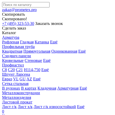
zakaz@prometex.pro
Скопировать
Скопировано!
+7 (495) 323-53-30
Заказать звонок
Сделать заказ
Каталог
Арматура
Рифленая
Гладкая
Катанка
Ещё
Профильная труба
Квадратная
Прямоугольная
Оцинкованная
Ещё
Сэндвич панели
Кровельные
Стеновые
Ещё
Профнастил
С8
С20
С21
Н114-750
Ещё
Шпунт Ларсена
Евраз
VL
GU
AZ
Ещё
Сетка стальная
В рулонах
В картах
Кладочная
Арматурная
Ещё
Металлоконструкции
Металлоизделия
Листовой прокат
Лист г/к
Лист х/к
Лист г/к износостойкий
Ещё
0