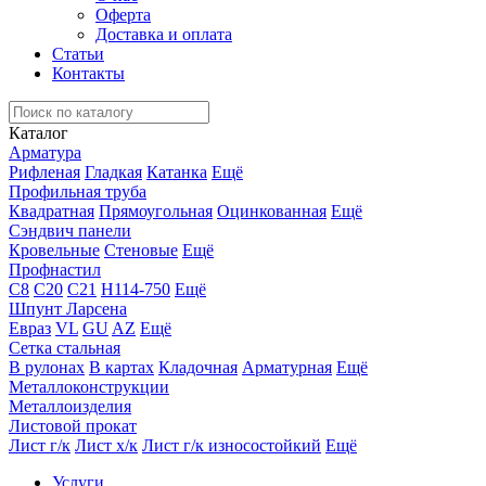
Оферта
Доставка и оплата
Статьи
Контакты
Каталог
Арматура
Рифленая
Гладкая
Катанка
Ещё
Профильная труба
Квадратная
Прямоугольная
Оцинкованная
Ещё
Сэндвич панели
Кровельные
Стеновые
Ещё
Профнастил
С8
С20
С21
Н114-750
Ещё
Шпунт Ларсена
Евраз
VL
GU
AZ
Ещё
Сетка стальная
В рулонах
В картах
Кладочная
Арматурная
Ещё
Металлоконструкции
Металлоизделия
Листовой прокат
Лист г/к
Лист х/к
Лист г/к износостойкий
Ещё
Услуги