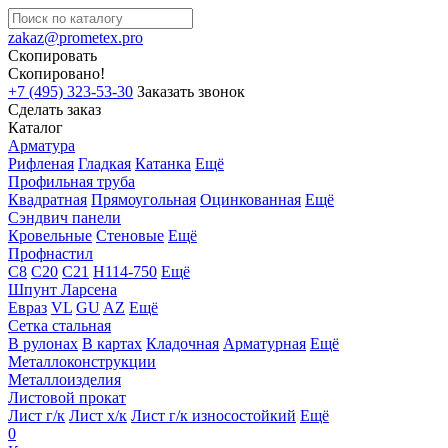
zakaz@prometex.pro
Скопировать
Скопировано!
+7 (495) 323-53-30
Заказать звонок
Сделать заказ
Каталог
Арматура
Рифленая
Гладкая
Катанка
Ещё
Профильная труба
Квадратная
Прямоугольная
Оцинкованная
Ещё
Сэндвич панели
Кровельные
Стеновые
Ещё
Профнастил
С8
С20
С21
Н114-750
Ещё
Шпунт Ларсена
Евраз
VL
GU
AZ
Ещё
Сетка стальная
В рулонах
В картах
Кладочная
Арматурная
Ещё
Металлоконструкции
Металлоизделия
Листовой прокат
Лист г/к
Лист х/к
Лист г/к износостойкий
Ещё
0