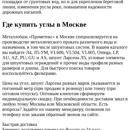
площадки от грунтовых вод, но и для укрепления береговой
линии, изменения русла реки, повышения надежности
дорожных насыпей.
Где купить углы в Москве
Металлобаза «Прометекс» в Москве специализируется на
производстве металлического проката различного вида и
назначения, в том числе шпунтовых систем. В нашем каталоге
вы найдете Л4, Л5-УМ, VL606, VL504, VL605, Omega, LP,
AU, AZ, PU, GU и AS, шпунт Ларсена Л5, угловые элементы
для шпунтовых ограждений и прочие виды профиля разных
размеров и длины. Для быстрого поиска товаров
воспользуйтесь фильтрами.
Цена на угол, шпунт Ларсена разных марок указывается за
погонный метр (при продаже в розницу) или тонну (при
оптовом отпуске). Оптовым клиентам сформируем
индивидуальную скидку. При необходимости доставим заказ в
любую точку Москвы или Московской области. Есть
вопросы? Задайте их нашему менеджеру, позвонив по
телефону или заказав обратный звонок на сайте.
Быстрая доставка
Бережно доставляем товары по России за 24 часа