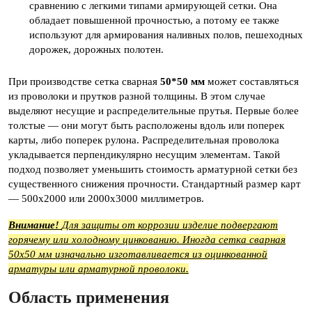
сравнению с легкими типами армирующей сетки. Она
обладает повышенной прочностью, а потому ее также
используют для армирования наливных полов, пешеходных
дорожек, дорожных полотен.
При производстве сетка сварная
50*50 мм
может составляться
из проволоки и прутков разной толщины. В этом случае
выделяют несущие и распределительные прутья. Первые более
толстые — они могут быть расположены вдоль или поперек
карты, либо поперек рулона. Распределительная проволока
укладывается перпендикулярно несущим элементам. Такой
подход позволяет уменьшить стоимость арматурной сетки без
существенного снижения прочности. Стандартный размер карт
— 500х2000 или 2000х3000 миллиметров.
Внимание!
Для защиты от коррозии изделие подвергают
горячему или холодному цинкованию. Иногда сетка сварная
50х50 мм изначально изготавливается из оцинкованной
арматуры или арматурной проволоки.
Область применения