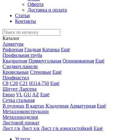
Оферта
Доставка и оплата
Статьи
Контакты
Каталог
Арматура
Рифленая
Гладкая
Катанка
Ещё
Профильная труба
Квадратная
Прямоугольная
Оцинкованная
Ещё
Сэндвич панели
Кровельные
Стеновые
Ещё
Профнастил
С8
С20
С21
Н114-750
Ещё
Шпунт Ларсена
Евраз
VL
GU
AZ
Ещё
Сетка стальная
В рулонах
В картах
Кладочная
Арматурная
Ещё
Металлоконструкции
Металлоизделия
Листовой прокат
Лист г/к
Лист х/к
Лист г/к износостойкий
Ещё
Услуги