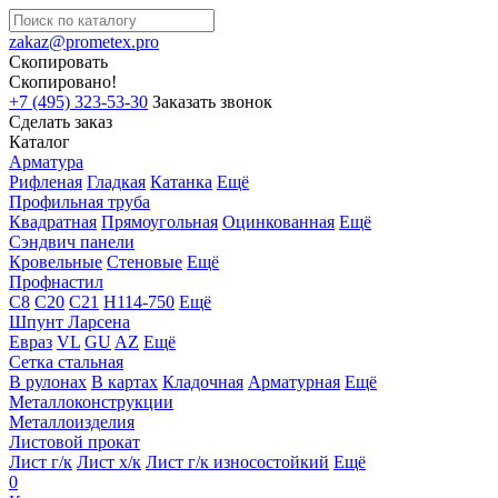
zakaz@prometex.pro
Скопировать
Скопировано!
+7 (495) 323-53-30
Заказать звонок
Сделать заказ
Каталог
Арматура
Рифленая
Гладкая
Катанка
Ещё
Профильная труба
Квадратная
Прямоугольная
Оцинкованная
Ещё
Сэндвич панели
Кровельные
Стеновые
Ещё
Профнастил
С8
С20
С21
Н114-750
Ещё
Шпунт Ларсена
Евраз
VL
GU
AZ
Ещё
Сетка стальная
В рулонах
В картах
Кладочная
Арматурная
Ещё
Металлоконструкции
Металлоизделия
Листовой прокат
Лист г/к
Лист х/к
Лист г/к износостойкий
Ещё
0