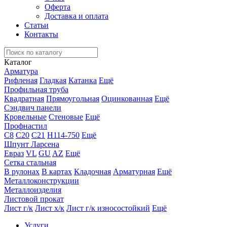
Оферта
Доставка и оплата
Статьи
Контакты
Каталог
Арматура
Рифленая
Гладкая
Катанка
Ещё
Профильная труба
Квадратная
Прямоугольная
Оцинкованная
Ещё
Сэндвич панели
Кровельные
Стеновые
Ещё
Профнастил
С8
С20
С21
Н114-750
Ещё
Шпунт Ларсена
Евраз
VL
GU
AZ
Ещё
Сетка стальная
В рулонах
В картах
Кладочная
Арматурная
Ещё
Металлоконструкции
Металлоизделия
Листовой прокат
Лист г/к
Лист х/к
Лист г/к износостойкий
Ещё
Услуги