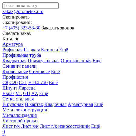
zakaz@prometex.pro
Скопировать
Скопировано!
+7 (495) 323-53-30
Заказать звонок
Сделать заказ
Каталог
Арматура
Рифленая
Гладкая
Катанка
Ещё
Профильная труба
Квадратная
Прямоугольная
Оцинкованная
Ещё
Сэндвич панели
Кровельные
Стеновые
Ещё
Профнастил
С8
С20
С21
Н114-750
Ещё
Шпунт Ларсена
Евраз
VL
GU
AZ
Ещё
Сетка стальная
В рулонах
В картах
Кладочная
Арматурная
Ещё
Металлоконструкции
Металлоизделия
Листовой прокат
Лист г/к
Лист х/к
Лист г/к износостойкий
Ещё
0