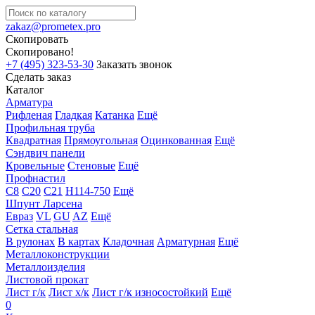
zakaz@prometex.pro
Скопировать
Скопировано!
+7 (495) 323-53-30
Заказать звонок
Сделать заказ
Каталог
Арматура
Рифленая
Гладкая
Катанка
Ещё
Профильная труба
Квадратная
Прямоугольная
Оцинкованная
Ещё
Сэндвич панели
Кровельные
Стеновые
Ещё
Профнастил
С8
С20
С21
Н114-750
Ещё
Шпунт Ларсена
Евраз
VL
GU
AZ
Ещё
Сетка стальная
В рулонах
В картах
Кладочная
Арматурная
Ещё
Металлоконструкции
Металлоизделия
Листовой прокат
Лист г/к
Лист х/к
Лист г/к износостойкий
Ещё
0