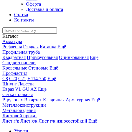
Оферта
Доставка и оплата
Статьи
Контакты
Каталог
Арматура
Рифленая
Гладкая
Катанка
Ещё
Профильная труба
Квадратная
Прямоугольная
Оцинкованная
Ещё
Сэндвич панели
Кровельные
Стеновые
Ещё
Профнастил
С8
С20
С21
Н114-750
Ещё
Шпунт Ларсена
Евраз
VL
GU
AZ
Ещё
Сетка стальная
В рулонах
В картах
Кладочная
Арматурная
Ещё
Металлоконструкции
Металлоизделия
Листовой прокат
Лист г/к
Лист х/к
Лист г/к износостойкий
Ещё
Услуги