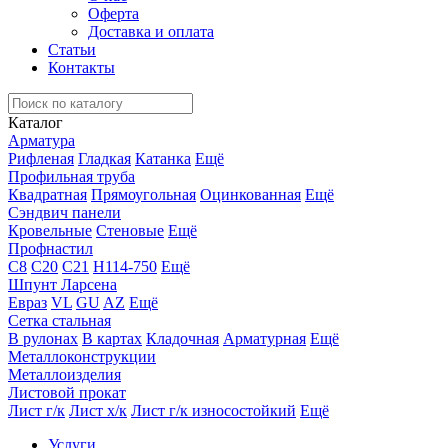
Оферта
Доставка и оплата
Статьи
Контакты
Каталог
Арматура
Рифленая
Гладкая
Катанка
Ещё
Профильная труба
Квадратная
Прямоугольная
Оцинкованная
Ещё
Сэндвич панели
Кровельные
Стеновые
Ещё
Профнастил
С8
С20
С21
Н114-750
Ещё
Шпунт Ларсена
Евраз
VL
GU
AZ
Ещё
Сетка стальная
В рулонах
В картах
Кладочная
Арматурная
Ещё
Металлоконструкции
Металлоизделия
Листовой прокат
Лист г/к
Лист х/к
Лист г/к износостойкий
Ещё
Услуги