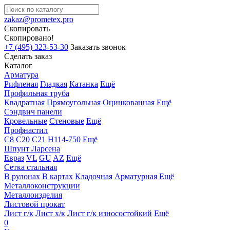
zakaz@prometex.pro
Скопировать
Скопировано!
+7 (495) 323-53-30
Заказать звонок
Сделать заказ
Каталог
Арматура
Рифленая
Гладкая
Катанка
Ещё
Профильная труба
Квадратная
Прямоугольная
Оцинкованная
Ещё
Сэндвич панели
Кровельные
Стеновые
Ещё
Профнастил
С8
С20
С21
Н114-750
Ещё
Шпунт Ларсена
Евраз
VL
GU
AZ
Ещё
Сетка стальная
В рулонах
В картах
Кладочная
Арматурная
Ещё
Металлоконструкции
Металлоизделия
Листовой прокат
Лист г/к
Лист х/к
Лист г/к износостойкий
Ещё
0