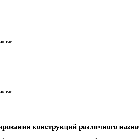
щиками
щиками
мирования конструкций различного назн