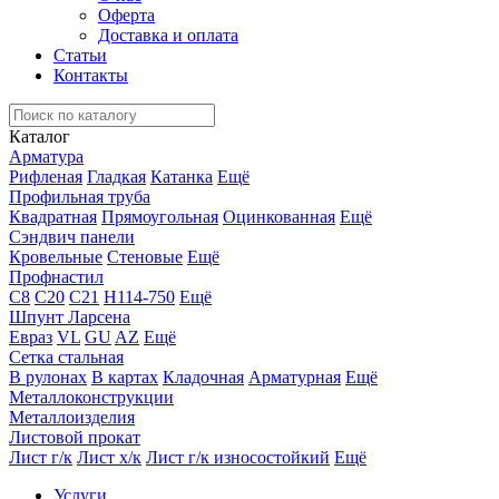
Оферта
Доставка и оплата
Статьи
Контакты
Каталог
Арматура
Рифленая
Гладкая
Катанка
Ещё
Профильная труба
Квадратная
Прямоугольная
Оцинкованная
Ещё
Сэндвич панели
Кровельные
Стеновые
Ещё
Профнастил
С8
С20
С21
Н114-750
Ещё
Шпунт Ларсена
Евраз
VL
GU
AZ
Ещё
Сетка стальная
В рулонах
В картах
Кладочная
Арматурная
Ещё
Металлоконструкции
Металлоизделия
Листовой прокат
Лист г/к
Лист х/к
Лист г/к износостойкий
Ещё
Услуги