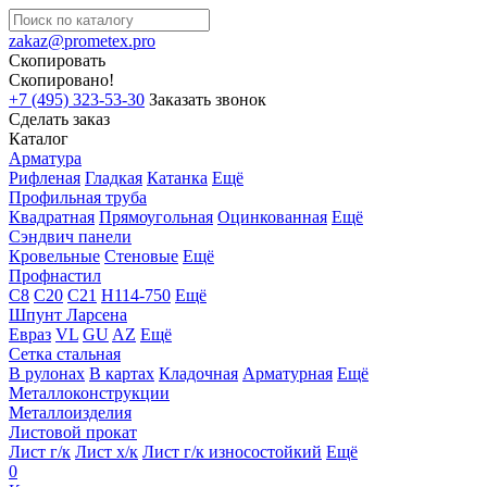
zakaz@prometex.pro
Скопировать
Скопировано!
+7 (495) 323-53-30
Заказать звонок
Сделать заказ
Каталог
Арматура
Рифленая
Гладкая
Катанка
Ещё
Профильная труба
Квадратная
Прямоугольная
Оцинкованная
Ещё
Сэндвич панели
Кровельные
Стеновые
Ещё
Профнастил
С8
С20
С21
Н114-750
Ещё
Шпунт Ларсена
Евраз
VL
GU
AZ
Ещё
Сетка стальная
В рулонах
В картах
Кладочная
Арматурная
Ещё
Металлоконструкции
Металлоизделия
Листовой прокат
Лист г/к
Лист х/к
Лист г/к износостойкий
Ещё
0