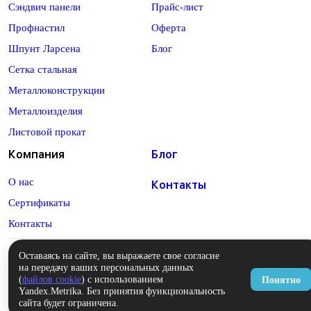
Сэндвич панели
Прайс-лист
Профнастил
Оферта
Шпунт Ларсена
Блог
Сетка стальная
Металлоконструкции
Металлоизделия
Листовой прокат
Компания
Блог
О нас
Контакты
Сертификаты
Контакты
Оставаясь на сайте, вы выражаете свое согласие
на передачу ваших персональных данных
Политика конфиденциальности
(
файлов cookie
) с использованием
Понятно
Оферта
Yandex.Metrika. Без принятия функциональность
© 2026 Интернет-магазин Прометекс
сайта будет ограничена.