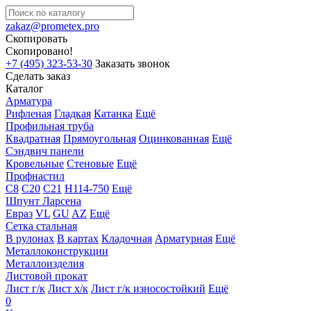
zakaz@prometex.pro
Скопировать
Скопировано!
+7 (495) 323-53-30
Заказать звонок
Сделать заказ
Каталог
Арматура
Рифленая
Гладкая
Катанка
Ещё
Профильная труба
Квадратная
Прямоугольная
Оцинкованная
Ещё
Сэндвич панели
Кровельные
Стеновые
Ещё
Профнастил
С8
С20
С21
Н114-750
Ещё
Шпунт Ларсена
Евраз
VL
GU
AZ
Ещё
Сетка стальная
В рулонах
В картах
Кладочная
Арматурная
Ещё
Металлоконструкции
Металлоизделия
Листовой прокат
Лист г/к
Лист х/к
Лист г/к износостойкий
Ещё
0