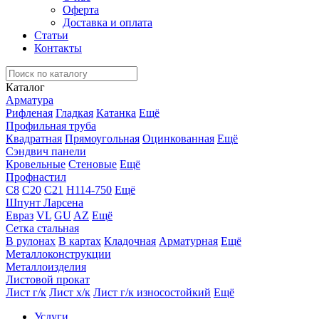
Оферта
Доставка и оплата
Статьи
Контакты
Каталог
Арматура
Рифленая
Гладкая
Катанка
Ещё
Профильная труба
Квадратная
Прямоугольная
Оцинкованная
Ещё
Сэндвич панели
Кровельные
Стеновые
Ещё
Профнастил
С8
С20
С21
Н114-750
Ещё
Шпунт Ларсена
Евраз
VL
GU
AZ
Ещё
Сетка стальная
В рулонах
В картах
Кладочная
Арматурная
Ещё
Металлоконструкции
Металлоизделия
Листовой прокат
Лист г/к
Лист х/к
Лист г/к износостойкий
Ещё
Услуги