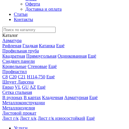
Оферта
Доставка и оплата
Статьи
Контакты
Каталог
Арматура
Рифленая
Гладкая
Катанка
Ещё
Профильная труба
Квадратная
Прямоугольная
Оцинкованная
Ещё
Сэндвич панели
Кровельные
Стеновые
Ещё
Профнастил
С8
С20
С21
Н114-750
Ещё
Шпунт Ларсена
Евраз
VL
GU
AZ
Ещё
Сетка стальная
В рулонах
В картах
Кладочная
Арматурная
Ещё
Металлоконструкции
Металлоизделия
Листовой прокат
Лист г/к
Лист х/к
Лист г/к износостойкий
Ещё
Услуги