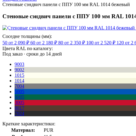
Стеновые сэндвич панели с ППУ 100 мм RAL 1014 бежевый
Стеновые сэндвич панели с ППУ 100 мм RAL 101
Соседне толщины (мм):
50
от 2 090 ₽
60
от 2 180 ₽
80
от 2 350 ₽
100
от 2 520 ₽
120
от 2 
Цвета RAL по каталогу:
Под заказ · сроки до 14 дней
9003
9002
1015
1014
7004
5005
6005
3005
8017
7024
Краткие характеристики:
Материал:
PUR