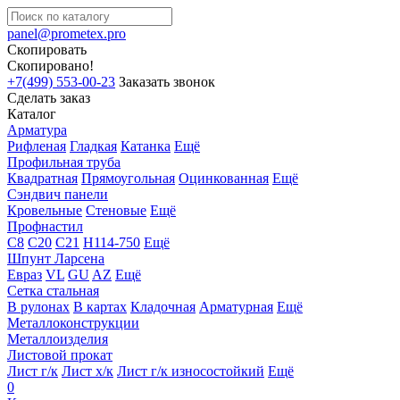
panel@prometex.pro
Скопировать
Скопировано!
+7(499) 553-00-23
Заказать звонок
Сделать заказ
Каталог
Арматура
Рифленая
Гладкая
Катанка
Ещё
Профильная труба
Квадратная
Прямоугольная
Оцинкованная
Ещё
Сэндвич панели
Кровельные
Стеновые
Ещё
Профнастил
С8
С20
С21
Н114-750
Ещё
Шпунт Ларсена
Евраз
VL
GU
AZ
Ещё
Сетка стальная
В рулонах
В картах
Кладочная
Арматурная
Ещё
Металлоконструкции
Металлоизделия
Листовой прокат
Лист г/к
Лист х/к
Лист г/к износостойкий
Ещё
0