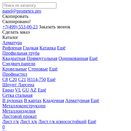
panel@prometex.pro
Скопировать
Скопировано!
+7(499) 553-00-23
Заказать звонок
Сделать заказ
Каталог
Арматура
Рифленая
Гладкая
Катанка
Ещё
Профильная труба
Квадратная
Прямоугольная
Оцинкованная
Ещё
Сэндвич панели
Кровельные
Стеновые
Ещё
Профнастил
С8
С20
С21
Н114-750
Ещё
Шпунт Ларсена
Евраз
VL
GU
AZ
Ещё
Сетка стальная
В рулонах
В картах
Кладочная
Арматурная
Ещё
Металлоконструкции
Металлоизделия
Листовой прокат
Лист г/к
Лист х/к
Лист г/к износостойкий
Ещё
0