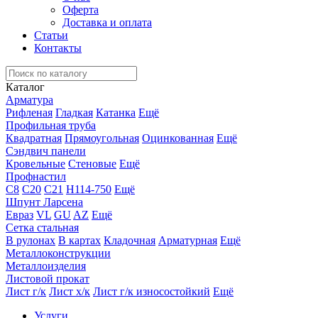
Оферта
Доставка и оплата
Статьи
Контакты
Каталог
Арматура
Рифленая
Гладкая
Катанка
Ещё
Профильная труба
Квадратная
Прямоугольная
Оцинкованная
Ещё
Сэндвич панели
Кровельные
Стеновые
Ещё
Профнастил
С8
С20
С21
Н114-750
Ещё
Шпунт Ларсена
Евраз
VL
GU
AZ
Ещё
Сетка стальная
В рулонах
В картах
Кладочная
Арматурная
Ещё
Металлоконструкции
Металлоизделия
Листовой прокат
Лист г/к
Лист х/к
Лист г/к износостойкий
Ещё
Услуги