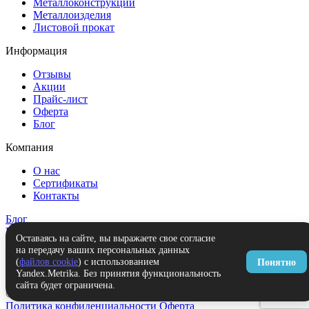
Металлоконструкции
Металлоизделия
Листовой прокат
Информация
Отзывы
Акции
Прайс-лист
Оферта
Блог
Компания
О нас
Сертификаты
Контакты
Блог
Контакты
Оставаясь на сайте, вы выражаете свое согласие
на передачу ваших персональных данных
Заказать звонок
(
файлов cookie
) с использованием
Понятно
+7(499) 553-00-23
panel@prometex.pro
Yandex.Metrika. Без принятия функциональность
сайта будет ограничена.
© 2026 Интернет-магазин Прометекс
Политика конфиденциальности
Оферта