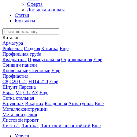
Оферта
Доставка и оплата
Статьи
Контакты
Каталог
Арматура
Рифленая
Гладкая
Катанка
Ещё
Профильная труба
Квадратная
Прямоугольная
Оцинкованная
Ещё
Сэндвич панели
Кровельные
Стеновые
Ещё
Профнастил
С8
С20
С21
Н114-750
Ещё
Шпунт Ларсена
Евраз
VL
GU
AZ
Ещё
Сетка стальная
В рулонах
В картах
Кладочная
Арматурная
Ещё
Металлоконструкции
Металлоизделия
Листовой прокат
Лист г/к
Лист х/к
Лист г/к износостойкий
Ещё
Услуги