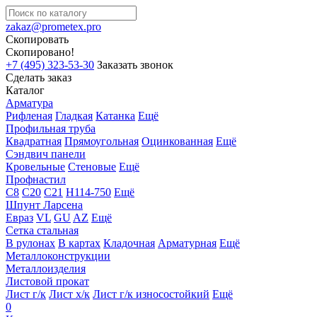
zakaz@prometex.pro
Скопировать
Скопировано!
+7 (495) 323-53-30
Заказать звонок
Сделать заказ
Каталог
Арматура
Рифленая
Гладкая
Катанка
Ещё
Профильная труба
Квадратная
Прямоугольная
Оцинкованная
Ещё
Сэндвич панели
Кровельные
Стеновые
Ещё
Профнастил
С8
С20
С21
Н114-750
Ещё
Шпунт Ларсена
Евраз
VL
GU
AZ
Ещё
Сетка стальная
В рулонах
В картах
Кладочная
Арматурная
Ещё
Металлоконструкции
Металлоизделия
Листовой прокат
Лист г/к
Лист х/к
Лист г/к износостойкий
Ещё
0