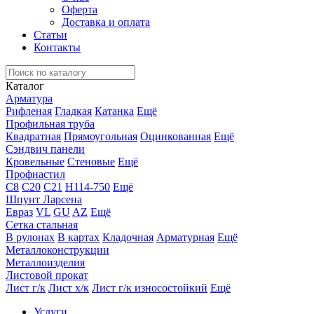
Оферта
Доставка и оплата
Статьи
Контакты
Каталог
Арматура
Рифленая
Гладкая
Катанка
Ещё
Профильная труба
Квадратная
Прямоугольная
Оцинкованная
Ещё
Сэндвич панели
Кровельные
Стеновые
Ещё
Профнастил
С8
С20
С21
Н114-750
Ещё
Шпунт Ларсена
Евраз
VL
GU
AZ
Ещё
Сетка стальная
В рулонах
В картах
Кладочная
Арматурная
Ещё
Металлоконструкции
Металлоизделия
Листовой прокат
Лист г/к
Лист х/к
Лист г/к износостойкий
Ещё
Услуги