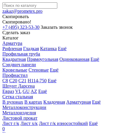
zakaz@prometex.pro
Скопировать
Скопировано!
+7 (495) 323-53-30
Заказать звонок
Сделать заказ
Каталог
Арматура
Рифленая
Гладкая
Катанка
Ещё
Профильная труба
Квадратная
Прямоугольная
Оцинкованная
Ещё
Сэндвич панели
Кровельные
Стеновые
Ещё
Профнастил
С8
С20
С21
Н114-750
Ещё
Шпунт Ларсена
Евраз
VL
GU
AZ
Ещё
Сетка стальная
В рулонах
В картах
Кладочная
Арматурная
Ещё
Металлоконструкции
Металлоизделия
Листовой прокат
Лист г/к
Лист х/к
Лист г/к износостойкий
Ещё
0