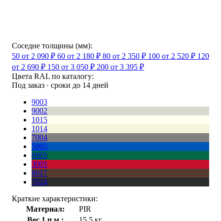
Соседне толщины (мм):
50
от 2 090 ₽
60
от 2 180 ₽
80
от 2 350 ₽
100
от 2 520 ₽
120
от 2 690 ₽
150
от 3 050 ₽
200
от 3 395 ₽
Цвета RAL по каталогу:
Под заказ · сроки до 14 дней
9003
9002
1015
1014
7004
5005
6005
3005
8017
7024
Краткие характеристики:
Материал:
PIR
Вес 1 п.м.:
15,5 кг