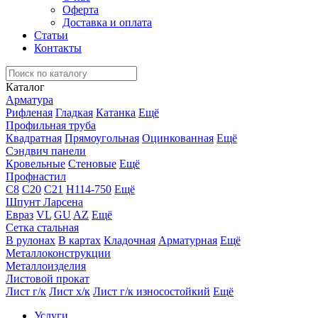
Оферта
Доставка и оплата
Статьи
Контакты
Каталог
Арматура
Рифленая
Гладкая
Катанка
Ещё
Профильная труба
Квадратная
Прямоугольная
Оцинкованная
Ещё
Сэндвич панели
Кровельные
Стеновые
Ещё
Профнастил
С8
С20
С21
Н114-750
Ещё
Шпунт Ларсена
Евраз
VL
GU
AZ
Ещё
Сетка стальная
В рулонах
В картах
Кладочная
Арматурная
Ещё
Металлоконструкции
Металлоизделия
Листовой прокат
Лист г/к
Лист х/к
Лист г/к износостойкий
Ещё
Услуги