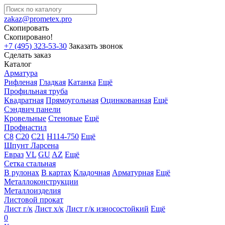
zakaz@prometex.pro
Скопировать
Скопировано!
+7 (495) 323-53-30
Заказать звонок
Сделать заказ
Каталог
Арматура
Рифленая
Гладкая
Катанка
Ещё
Профильная труба
Квадратная
Прямоугольная
Оцинкованная
Ещё
Сэндвич панели
Кровельные
Стеновые
Ещё
Профнастил
С8
С20
С21
Н114-750
Ещё
Шпунт Ларсена
Евраз
VL
GU
AZ
Ещё
Сетка стальная
В рулонах
В картах
Кладочная
Арматурная
Ещё
Металлоконструкции
Металлоизделия
Листовой прокат
Лист г/к
Лист х/к
Лист г/к износостойкий
Ещё
0