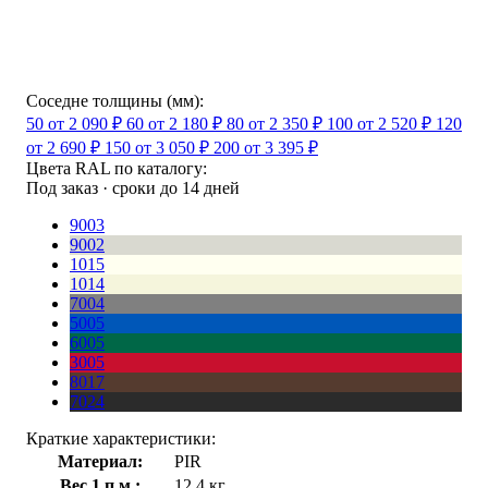
Соседне толщины (мм):
50
от 2 090 ₽
60
от 2 180 ₽
80
от 2 350 ₽
100
от 2 520 ₽
120
от 2 690 ₽
150
от 3 050 ₽
200
от 3 395 ₽
Цвета RAL по каталогу:
Под заказ · сроки до 14 дней
9003
9002
1015
1014
7004
5005
6005
3005
8017
7024
Краткие характеристики:
Материал:
PIR
Вес 1 п.м.:
12,4 кг