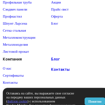
Профильная труба
Акции
Сэндвич панели
Прайс-лист
Профнастил
Оферта
Шпунт Ларсена
Блог
Сетка стальная
Металлоконструкции
Металлоизделия
Листовой прокат
Компания
Блог
О нас
Контакты
Сертификаты
Контакты
Оставаясь на сайте, вы выражаете свое согласие
на передачу ваших персональных данных
Политика конфиденциальности
(
файлов cookie
) с использованием
Понятно
Оферта