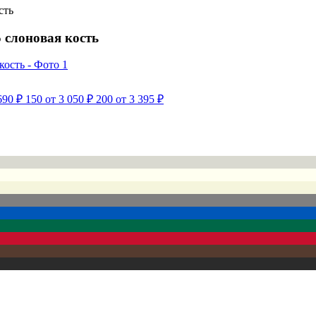
сть
 слоновая кость
690 ₽
150
от 3 050 ₽
200
от 3 395 ₽