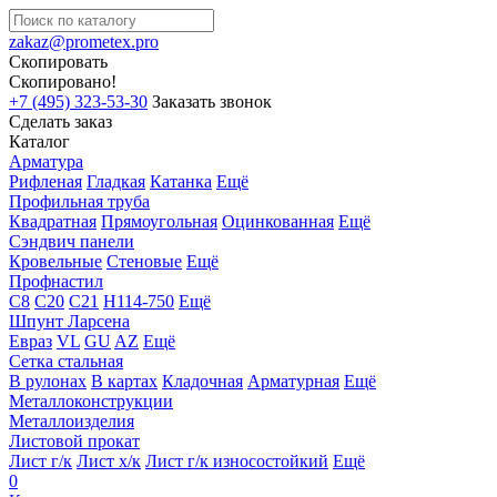
zakaz@prometex.pro
Скопировать
Скопировано!
+7 (495) 323-53-30
Заказать звонок
Сделать заказ
Каталог
Арматура
Рифленая
Гладкая
Катанка
Ещё
Профильная труба
Квадратная
Прямоугольная
Оцинкованная
Ещё
Сэндвич панели
Кровельные
Стеновые
Ещё
Профнастил
С8
С20
С21
Н114-750
Ещё
Шпунт Ларсена
Евраз
VL
GU
AZ
Ещё
Сетка стальная
В рулонах
В картах
Кладочная
Арматурная
Ещё
Металлоконструкции
Металлоизделия
Листовой прокат
Лист г/к
Лист х/к
Лист г/к износостойкий
Ещё
0