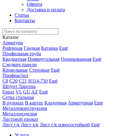
Оферта
Доставка и оплата
Статьи
Контакты
Каталог
Арматура
Рифленая
Гладкая
Катанка
Ещё
Профильная труба
Квадратная
Прямоугольная
Оцинкованная
Ещё
Сэндвич панели
Кровельные
Стеновые
Ещё
Профнастил
С8
С20
С21
Н114-750
Ещё
Шпунт Ларсена
Евраз
VL
GU
AZ
Ещё
Сетка стальная
В рулонах
В картах
Кладочная
Арматурная
Ещё
Металлоконструкции
Металлоизделия
Листовой прокат
Лист г/к
Лист х/к
Лист г/к износостойкий
Ещё
Услуги