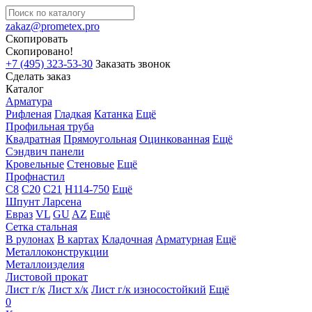
zakaz@prometex.pro
Скопировать
Скопировано!
+7 (495) 323-53-30
Заказать звонок
Сделать заказ
Каталог
Арматура
Рифленая
Гладкая
Катанка
Ещё
Профильная труба
Квадратная
Прямоугольная
Оцинкованная
Ещё
Сэндвич панели
Кровельные
Стеновые
Ещё
Профнастил
С8
С20
С21
Н114-750
Ещё
Шпунт Ларсена
Евраз
VL
GU
AZ
Ещё
Сетка стальная
В рулонах
В картах
Кладочная
Арматурная
Ещё
Металлоконструкции
Металлоизделия
Листовой прокат
Лист г/к
Лист х/к
Лист г/к износостойкий
Ещё
0