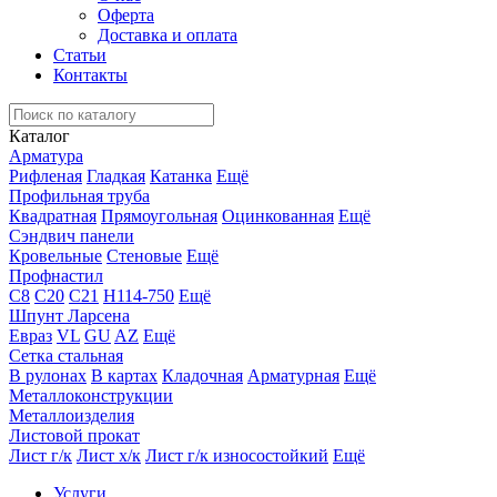
Оферта
Доставка и оплата
Статьи
Контакты
Каталог
Арматура
Рифленая
Гладкая
Катанка
Ещё
Профильная труба
Квадратная
Прямоугольная
Оцинкованная
Ещё
Сэндвич панели
Кровельные
Стеновые
Ещё
Профнастил
С8
С20
С21
Н114-750
Ещё
Шпунт Ларсена
Евраз
VL
GU
AZ
Ещё
Сетка стальная
В рулонах
В картах
Кладочная
Арматурная
Ещё
Металлоконструкции
Металлоизделия
Листовой прокат
Лист г/к
Лист х/к
Лист г/к износостойкий
Ещё
Услуги