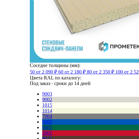
Соседне толщины (мм):
50
от 2 090 ₽
60
от 2 180 ₽
80
от 2 350 ₽
100
от 2 52
Цвета RAL по каталогу:
Под заказ · сроки до 14 дней
9003
9002
1015
1014
7004
5005
6005
3005
8017