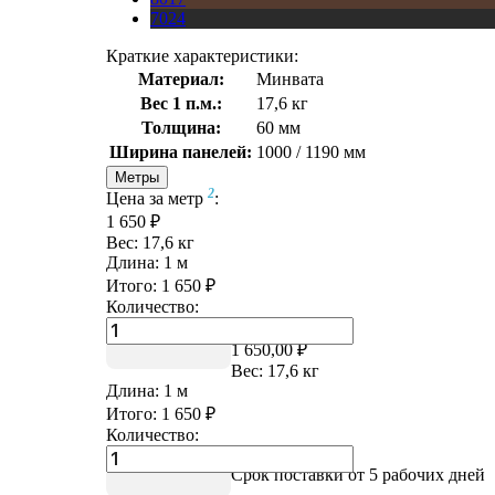
7024
Краткие характеристики:
Материал:
Минвата
Вес 1 п.м.:
17,6 кг
Толщина:
60 мм
Ширина панелей:
1000 / 1190 мм
Метры
2
Цена за метр
:
1 650 ₽
Вес:
17,6
кг
Длина:
1
м
Итого:
1 650
₽
Количество:
Цена за метр
2
:
1 650,00 ₽
Вес:
17,6
кг
Длина:
1
м
Итого:
1 650
₽
Количество:
Купить в 1 клик
Срок поставки от 5 рабочих дней