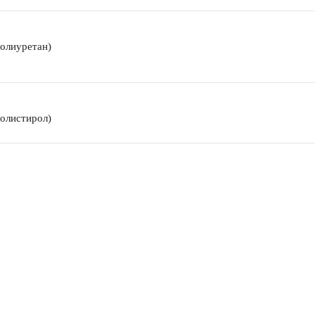
олиуретан)
олистирол)