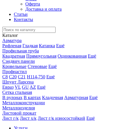
Оферта
Доставка и оплата
Статьи
Контакты
Каталог
Арматура
Рифленая
Гладкая
Катанка
Ещё
Профильная труба
Квадратная
Прямоугольная
Оцинкованная
Ещё
Сэндвич панели
Кровельные
Стеновые
Ещё
Профнастил
С8
С20
С21
Н114-750
Ещё
Шпунт Ларсена
Евраз
VL
GU
AZ
Ещё
Сетка стальная
В рулонах
В картах
Кладочная
Арматурная
Ещё
Металлоконструкции
Металлоизделия
Листовой прокат
Лист г/к
Лист х/к
Лист г/к износостойкий
Ещё
Услуги