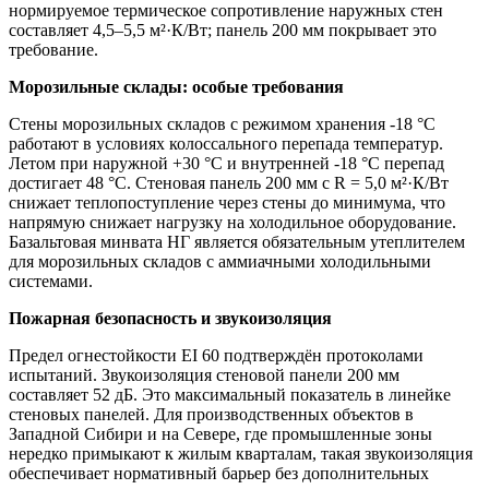
нормируемое термическое сопротивление наружных стен
составляет 4,5–5,5 м²·К/Вт; панель 200 мм покрывает это
требование.
Морозильные склады: особые требования
Стены морозильных складов с режимом хранения -18 °C
работают в условиях колоссального перепада температур.
Летом при наружной +30 °C и внутренней -18 °C перепад
достигает 48 °C. Стеновая панель 200 мм с R = 5,0 м²·К/Вт
снижает теплопоступление через стены до минимума, что
напрямую снижает нагрузку на холодильное оборудование.
Базальтовая минвата НГ является обязательным утеплителем
для морозильных складов с аммиачными холодильными
системами.
Пожарная безопасность и звукоизоляция
Предел огнестойкости EI 60 подтверждён протоколами
испытаний. Звукоизоляция стеновой панели 200 мм
составляет 52 дБ. Это максимальный показатель в линейке
стеновых панелей. Для производственных объектов в
Западной Сибири и на Севере, где промышленные зоны
нередко примыкают к жилым кварталам, такая звукоизоляция
обеспечивает нормативный барьер без дополнительных