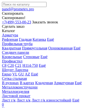
panel@prometex.pro
Скопировать
Скопировано!
+7(499) 553-00-23
Заказать звонок
Сделать заказ
Каталог
Арматура
Рифленая
Гладкая
Катанка
Ещё
Профильная труба
Квадратная
Прямоугольная
Оцинкованная
Ещё
Сэндвич панели
Кровельные
Стеновые
Ещё
Профнастил
С8
С20
С21
Н114-750
Ещё
Шпунт Ларсена
Евраз
VL
GU
AZ
Ещё
Сетка стальная
В рулонах
В картах
Кладочная
Арматурная
Ещё
Металлоконструкции
Металлоизделия
Листовой прокат
Лист г/к
Лист х/к
Лист г/к износостойкий
Ещё
0