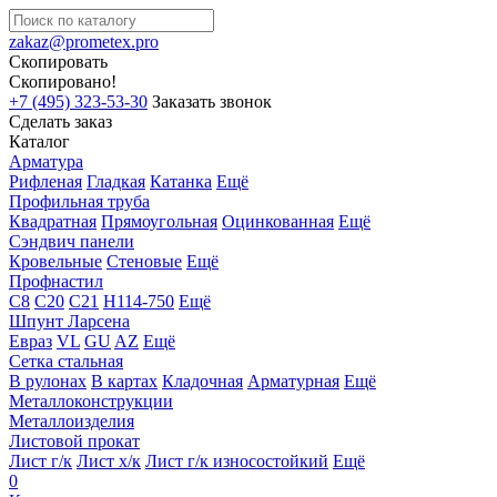
zakaz@prometex.pro
Скопировать
Скопировано!
+7 (495) 323-53-30
Заказать звонок
Сделать заказ
Каталог
Арматура
Рифленая
Гладкая
Катанка
Ещё
Профильная труба
Квадратная
Прямоугольная
Оцинкованная
Ещё
Сэндвич панели
Кровельные
Стеновые
Ещё
Профнастил
С8
С20
С21
Н114-750
Ещё
Шпунт Ларсена
Евраз
VL
GU
AZ
Ещё
Сетка стальная
В рулонах
В картах
Кладочная
Арматурная
Ещё
Металлоконструкции
Металлоизделия
Листовой прокат
Лист г/к
Лист х/к
Лист г/к износостойкий
Ещё
0