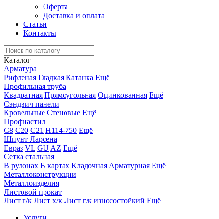
Оферта
Доставка и оплата
Статьи
Контакты
Каталог
Арматура
Рифленая
Гладкая
Катанка
Ещё
Профильная труба
Квадратная
Прямоугольная
Оцинкованная
Ещё
Сэндвич панели
Кровельные
Стеновые
Ещё
Профнастил
С8
С20
С21
Н114-750
Ещё
Шпунт Ларсена
Евраз
VL
GU
AZ
Ещё
Сетка стальная
В рулонах
В картах
Кладочная
Арматурная
Ещё
Металлоконструкции
Металлоизделия
Листовой прокат
Лист г/к
Лист х/к
Лист г/к износостойкий
Ещё
Услуги