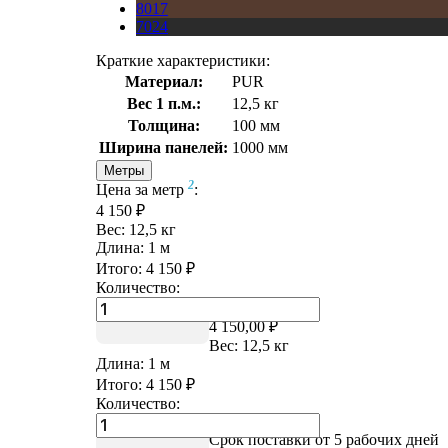
8017
7024
Краткие характеристики:
Материал:
PUR
Вес 1 п.м.:
12,5 кг
Толщина:
100 мм
Ширина панелей:
1000 мм
Метры
2
Цена за метр
:
4 150 ₽
Вес:
12,5
кг
Длина:
1
м
Итого:
4 150
₽
Количество:
Цена за метр
2
:
4 150,00 ₽
Вес:
12,5
кг
Длина:
1
м
Итого:
4 150
₽
Количество:
Купить в 1 клик
Срок поставки от 5 рабочих дней