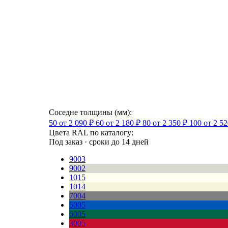
Соседне толщины (мм):
50
от 2 090 ₽
60
от 2 180 ₽
80
от 2 350 ₽
100
от 2 52
Цвета RAL по каталогу:
Под заказ · сроки до 14 дней
9003
9002
1015
1014
7004
5005
6005
3005