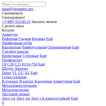
panel@prometex.pro
Скопировать
Скопировано!
+7(499) 553-00-23
Заказать звонок
Сделать заказ
Каталог
Арматура
Рифленая
Гладкая
Катанка
Ещё
Профильная труба
Квадратная
Прямоугольная
Оцинкованная
Ещё
Сэндвич панели
Кровельные
Стеновые
Ещё
Профнастил
С8
С20
С21
Н114-750
Ещё
Шпунт Ларсена
Евраз
VL
GU
AZ
Ещё
Сетка стальная
В рулонах
В картах
Кладочная
Арматурная
Ещё
Металлоконструкции
Металлоизделия
Листовой прокат
Лист г/к
Лист х/к
Лист г/к износостойкий
Ещё
0