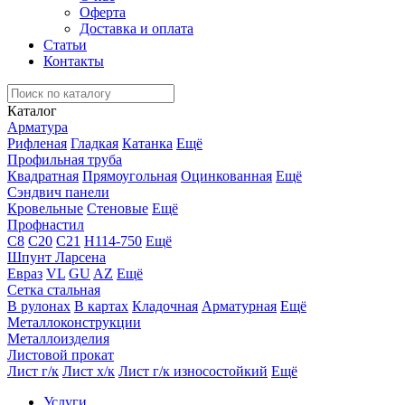
Оферта
Доставка и оплата
Статьи
Контакты
Каталог
Арматура
Рифленая
Гладкая
Катанка
Ещё
Профильная труба
Квадратная
Прямоугольная
Оцинкованная
Ещё
Сэндвич панели
Кровельные
Стеновые
Ещё
Профнастил
С8
С20
С21
Н114-750
Ещё
Шпунт Ларсена
Евраз
VL
GU
AZ
Ещё
Сетка стальная
В рулонах
В картах
Кладочная
Арматурная
Ещё
Металлоконструкции
Металлоизделия
Листовой прокат
Лист г/к
Лист х/к
Лист г/к износостойкий
Ещё
Услуги