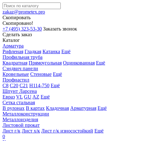
zakaz@prometex.pro
Скопировать
Скопировано!
+7 (495) 323-53-30
Заказать звонок
Сделать заказ
Каталог
Арматура
Рифленая
Гладкая
Катанка
Ещё
Профильная труба
Квадратная
Прямоугольная
Оцинкованная
Ещё
Сэндвич панели
Кровельные
Стеновые
Ещё
Профнастил
С8
С20
С21
Н114-750
Ещё
Шпунт Ларсена
Евраз
VL
GU
AZ
Ещё
Сетка стальная
В рулонах
В картах
Кладочная
Арматурная
Ещё
Металлоконструкции
Металлоизделия
Листовой прокат
Лист г/к
Лист х/к
Лист г/к износостойкий
Ещё
0