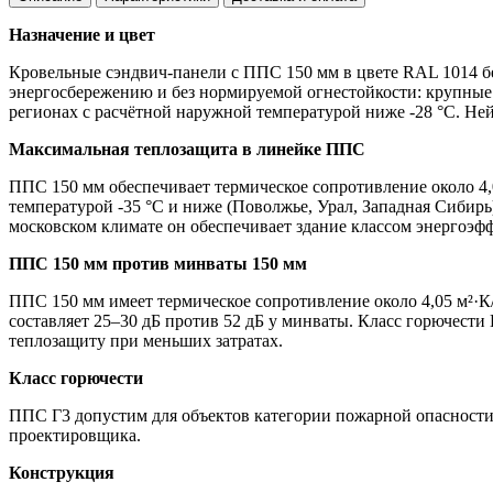
Назначение и цвет
Кровельные сэндвич-панели с ППС 150 мм в цвете RAL 1014 
энергосбережению и без нормируемой огнестойкости: крупные
регионах с расчётной наружной температурой ниже -28 °C. Не
Максимальная теплозащита в линейке ППС
ППС 150 мм обеспечивает термическое сопротивление около 4,
температурой -35 °C и ниже (Поволжье, Урал, Западная Сибир
московском климате он обеспечивает здание классом энергоэф
ППС 150 мм против минваты 150 мм
ППС 150 мм имеет термическое сопротивление около 4,05 м²·К
составляет 25–30 дБ против 52 дБ у минваты. Класс горючест
теплозащиту при меньших затратах.
Класс горючести
ППС Г3 допустим для объектов категории пожарной опасности В
проектировщика.
Конструкция