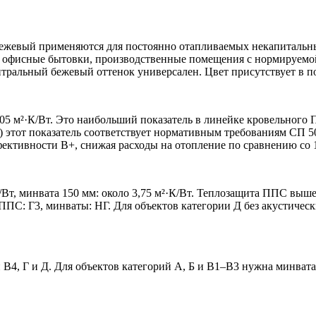
бежевый применяются для постоянно отапливаемых некапиталь
 офисные бытовки, производственные помещения с нормируемой
йтральный бежевый оттенок универсален. Цвет присутствует в п
05 м²·К/Вт. Это наибольший показатель в линейке кровельного 
ь) этот показатель соответствует нормативным требованиям СП 
фективности В+, снижая расходы на отопление по сравнению со 
/Вт, минвата 150 мм: около 3,75 м²·К/Вт. Теплозащита ППС вы
и ППС: Г3, минваты: НГ. Для объектов категории Д без акустич
4, Г и Д. Для объектов категорий А, Б и В1–В3 нужна минвата.