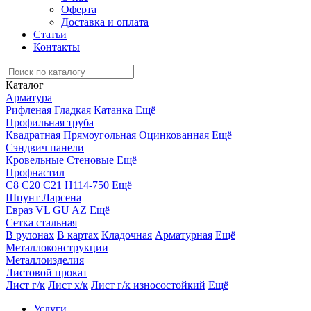
Оферта
Доставка и оплата
Статьи
Контакты
Каталог
Арматура
Рифленая
Гладкая
Катанка
Ещё
Профильная труба
Квадратная
Прямоугольная
Оцинкованная
Ещё
Сэндвич панели
Кровельные
Стеновые
Ещё
Профнастил
С8
С20
С21
Н114-750
Ещё
Шпунт Ларсена
Евраз
VL
GU
AZ
Ещё
Сетка стальная
В рулонах
В картах
Кладочная
Арматурная
Ещё
Металлоконструкции
Металлоизделия
Листовой прокат
Лист г/к
Лист х/к
Лист г/к износостойкий
Ещё
Услуги