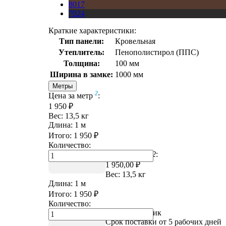
8017
7024
Краткие характеристики:
Тип панели:
Кровельная
Утеплитель:
Пенополистирол (ППС)
Толщина:
100 мм
Ширина в замке:
1000 мм
Метры
2
Цена за метр
:
1 950 ₽
Вес:
13,5
кг
Длина:
1
м
Итого:
1 950
₽
Количество:
Цена за метр
2
:
1 950,00 ₽
Вес:
13,5
кг
Длина:
1
м
Итого:
1 950
₽
Количество:
Купить в 1 клик
Срок поставки от 5 рабочих дней