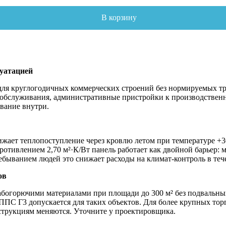
В корзину
луатацией
ля круглогодичных коммерческих строений без нормируемых тр
обслуживания, административные пристройки к производственн
вание внутри.
жает теплопоступление через кровлю летом при температуре +3
ротивлением 2,70 м²·К/Вт панель работает как двойной барьер:
быванием людей это снижает расходы на климат-контроль в тече
ов
богорючими материалами при площади до 300 м² без подвальны
. ППС Г3 допускается для таких объектов. Для более крупных то
струкциям меняются. Уточните у проектировщика.