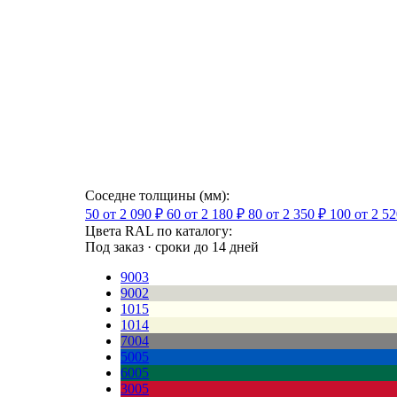
Соседне толщины (мм):
50
от 2 090 ₽
60
от 2 180 ₽
80
от 2 350 ₽
100
от 2 52
Цвета RAL по каталогу:
Под заказ · сроки до 14 дней
9003
9002
1015
1014
7004
5005
6005
3005