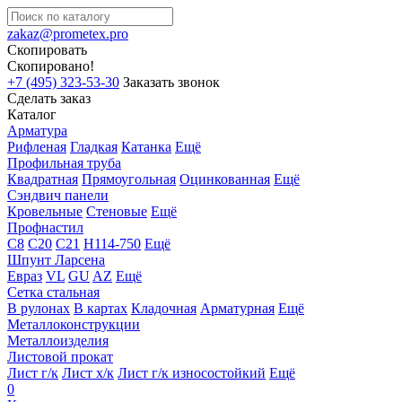
zakaz@prometex.pro
Скопировать
Скопировано!
+7 (495) 323-53-30
Заказать звонок
Сделать заказ
Каталог
Арматура
Рифленая
Гладкая
Катанка
Ещё
Профильная труба
Квадратная
Прямоугольная
Оцинкованная
Ещё
Сэндвич панели
Кровельные
Стеновые
Ещё
Профнастил
С8
С20
С21
Н114-750
Ещё
Шпунт Ларсена
Евраз
VL
GU
AZ
Ещё
Сетка стальная
В рулонах
В картах
Кладочная
Арматурная
Ещё
Металлоконструкции
Металлоизделия
Листовой прокат
Лист г/к
Лист х/к
Лист г/к износостойкий
Ещё
0