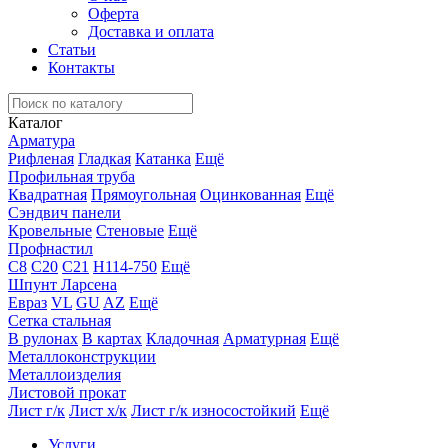
Оферта
Доставка и оплата
Статьи
Контакты
Каталог
Арматура
Рифленая
Гладкая
Катанка
Ещё
Профильная труба
Квадратная
Прямоугольная
Оцинкованная
Ещё
Сэндвич панели
Кровельные
Стеновые
Ещё
Профнастил
С8
С20
С21
Н114-750
Ещё
Шпунт Ларсена
Евраз
VL
GU
AZ
Ещё
Сетка стальная
В рулонах
В картах
Кладочная
Арматурная
Ещё
Металлоконструкции
Металлоизделия
Листовой прокат
Лист г/к
Лист х/к
Лист г/к износостойкий
Ещё
Услуги