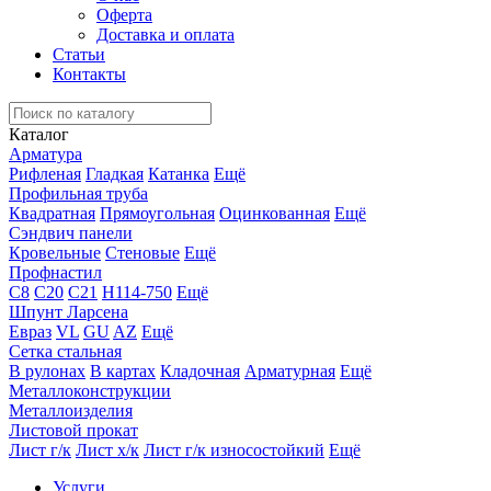
Оферта
Доставка и оплата
Статьи
Контакты
Каталог
Арматура
Рифленая
Гладкая
Катанка
Ещё
Профильная труба
Квадратная
Прямоугольная
Оцинкованная
Ещё
Сэндвич панели
Кровельные
Стеновые
Ещё
Профнастил
С8
С20
С21
Н114-750
Ещё
Шпунт Ларсена
Евраз
VL
GU
AZ
Ещё
Сетка стальная
В рулонах
В картах
Кладочная
Арматурная
Ещё
Металлоконструкции
Металлоизделия
Листовой прокат
Лист г/к
Лист х/к
Лист г/к износостойкий
Ещё
Услуги