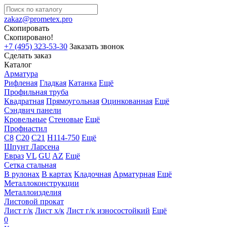
zakaz@prometex.pro
Скопировать
Скопировано!
+7 (495) 323-53-30
Заказать звонок
Сделать заказ
Каталог
Арматура
Рифленая
Гладкая
Катанка
Ещё
Профильная труба
Квадратная
Прямоугольная
Оцинкованная
Ещё
Сэндвич панели
Кровельные
Стеновые
Ещё
Профнастил
С8
С20
С21
Н114-750
Ещё
Шпунт Ларсена
Евраз
VL
GU
AZ
Ещё
Сетка стальная
В рулонах
В картах
Кладочная
Арматурная
Ещё
Металлоконструкции
Металлоизделия
Листовой прокат
Лист г/к
Лист х/к
Лист г/к износостойкий
Ещё
0