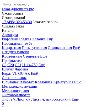
zakaz@prometex.pro
Скопировать
Скопировано!
+7 (495) 323-53-30
Заказать звонок
Сделать заказ
Каталог
Арматура
Рифленая
Гладкая
Катанка
Ещё
Профильная труба
Квадратная
Прямоугольная
Оцинкованная
Ещё
Сэндвич панели
Кровельные
Стеновые
Ещё
Профнастил
С8
С20
С21
Н114-750
Ещё
Шпунт Ларсена
Евраз
VL
GU
AZ
Ещё
Сетка стальная
В рулонах
В картах
Кладочная
Арматурная
Ещё
Металлоконструкции
Металлоизделия
Листовой прокат
Лист г/к
Лист х/к
Лист г/к износостойкий
Ещё
0