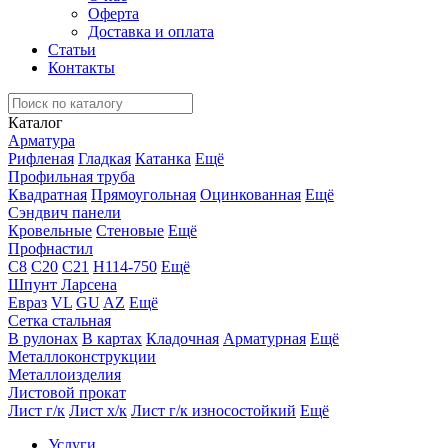
Оферта
Доставка и оплата
Статьи
Контакты
Каталог
Арматура
Рифленая
Гладкая
Катанка
Ещё
Профильная труба
Квадратная
Прямоугольная
Оцинкованная
Ещё
Сэндвич панели
Кровельные
Стеновые
Ещё
Профнастил
С8
С20
С21
Н114-750
Ещё
Шпунт Ларсена
Евраз
VL
GU
AZ
Ещё
Сетка стальная
В рулонах
В картах
Кладочная
Арматурная
Ещё
Металлоконструкции
Металлоизделия
Листовой прокат
Лист г/к
Лист х/к
Лист г/к износостойкий
Ещё
Услуги