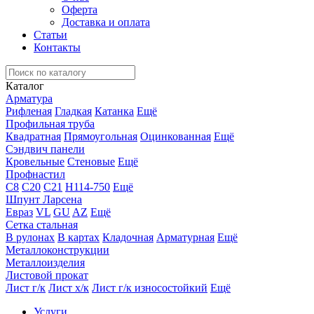
Оферта
Доставка и оплата
Статьи
Контакты
Каталог
Арматура
Рифленая
Гладкая
Катанка
Ещё
Профильная труба
Квадратная
Прямоугольная
Оцинкованная
Ещё
Сэндвич панели
Кровельные
Стеновые
Ещё
Профнастил
С8
С20
С21
Н114-750
Ещё
Шпунт Ларсена
Евраз
VL
GU
AZ
Ещё
Сетка стальная
В рулонах
В картах
Кладочная
Арматурная
Ещё
Металлоконструкции
Металлоизделия
Листовой прокат
Лист г/к
Лист х/к
Лист г/к износостойкий
Ещё
Услуги