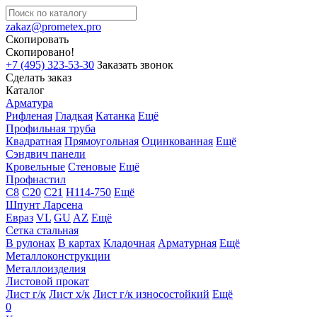
zakaz@prometex.pro
Скопировать
Скопировано!
+7 (495) 323-53-30
Заказать звонок
Сделать заказ
Каталог
Арматура
Рифленая
Гладкая
Катанка
Ещё
Профильная труба
Квадратная
Прямоугольная
Оцинкованная
Ещё
Сэндвич панели
Кровельные
Стеновые
Ещё
Профнастил
С8
С20
С21
Н114-750
Ещё
Шпунт Ларсена
Евраз
VL
GU
AZ
Ещё
Сетка стальная
В рулонах
В картах
Кладочная
Арматурная
Ещё
Металлоконструкции
Металлоизделия
Листовой прокат
Лист г/к
Лист х/к
Лист г/к износостойкий
Ещё
0