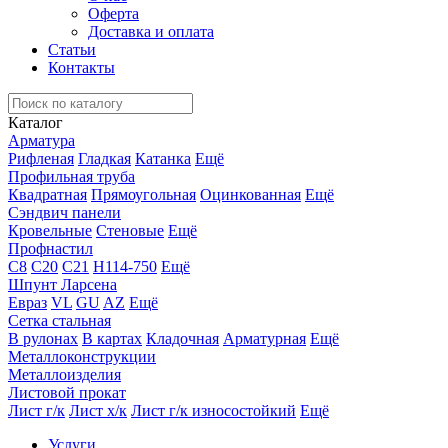
Оферта
Доставка и оплата
Статьи
Контакты
Каталог
Арматура
Рифленая
Гладкая
Катанка
Ещё
Профильная труба
Квадратная
Прямоугольная
Оцинкованная
Ещё
Сэндвич панели
Кровельные
Стеновые
Ещё
Профнастил
С8
С20
С21
Н114-750
Ещё
Шпунт Ларсена
Евраз
VL
GU
AZ
Ещё
Сетка стальная
В рулонах
В картах
Кладочная
Арматурная
Ещё
Металлоконструкции
Металлоизделия
Листовой прокат
Лист г/к
Лист х/к
Лист г/к износостойкий
Ещё
Услуги