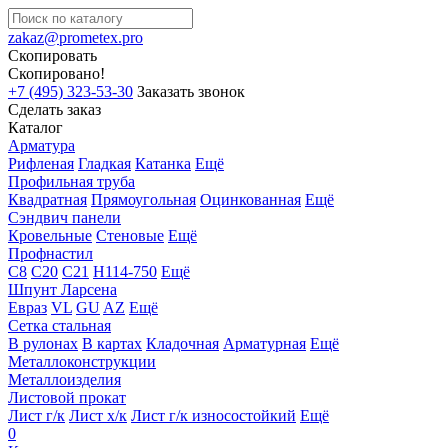
zakaz@prometex.pro
Скопировать
Скопировано!
+7 (495) 323-53-30
Заказать звонок
Сделать заказ
Каталог
Арматура
Рифленая
Гладкая
Катанка
Ещё
Профильная труба
Квадратная
Прямоугольная
Оцинкованная
Ещё
Сэндвич панели
Кровельные
Стеновые
Ещё
Профнастил
С8
С20
С21
Н114-750
Ещё
Шпунт Ларсена
Евраз
VL
GU
AZ
Ещё
Сетка стальная
В рулонах
В картах
Кладочная
Арматурная
Ещё
Металлоконструкции
Металлоизделия
Листовой прокат
Лист г/к
Лист х/к
Лист г/к износостойкий
Ещё
0