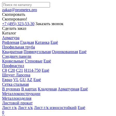
zakaz@prometex.pro
Скопировать
Скопировано!
+7 (495) 323-53-30
Заказать звонок
Сделать заказ
Каталог
Арматура
Рифленая
Гладкая
Катанка
Ещё
Профильная труба
Квадратная
Прямоугольная
Оцинкованная
Ещё
Сэндвич панели
Кровельные
Стеновые
Ещё
Профнастил
С8
С20
С21
Н114-750
Ещё
Шпунт Ларсена
Евраз
VL
GU
AZ
Ещё
Сетка стальная
В рулонах
В картах
Кладочная
Арматурная
Ещё
Металлоконструкции
Металлоизделия
Листовой прокат
Лист г/к
Лист х/к
Лист г/к износостойкий
Ещё
0