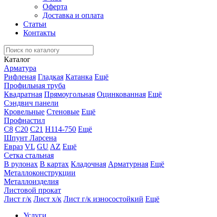
Оферта
Доставка и оплата
Статьи
Контакты
Каталог
Арматура
Рифленая
Гладкая
Катанка
Ещё
Профильная труба
Квадратная
Прямоугольная
Оцинкованная
Ещё
Сэндвич панели
Кровельные
Стеновые
Ещё
Профнастил
С8
С20
С21
Н114-750
Ещё
Шпунт Ларсена
Евраз
VL
GU
AZ
Ещё
Сетка стальная
В рулонах
В картах
Кладочная
Арматурная
Ещё
Металлоконструкции
Металлоизделия
Листовой прокат
Лист г/к
Лист х/к
Лист г/к износостойкий
Ещё
Услуги