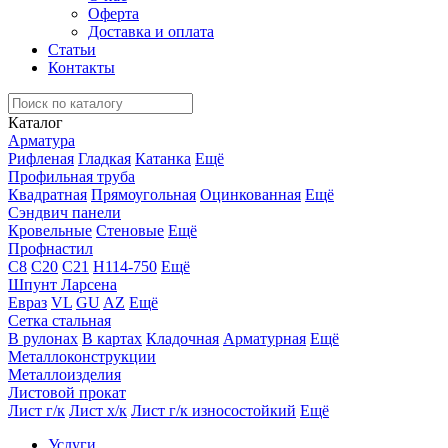
Оферта
Доставка и оплата
Статьи
Контакты
Каталог
Арматура
Рифленая
Гладкая
Катанка
Ещё
Профильная труба
Квадратная
Прямоугольная
Оцинкованная
Ещё
Сэндвич панели
Кровельные
Стеновые
Ещё
Профнастил
С8
С20
С21
Н114-750
Ещё
Шпунт Ларсена
Евраз
VL
GU
AZ
Ещё
Сетка стальная
В рулонах
В картах
Кладочная
Арматурная
Ещё
Металлоконструкции
Металлоизделия
Листовой прокат
Лист г/к
Лист х/к
Лист г/к износостойкий
Ещё
Услуги