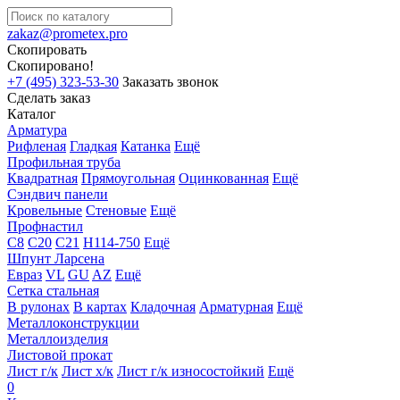
zakaz@prometex.pro
Скопировать
Скопировано!
+7 (495) 323-53-30
Заказать звонок
Сделать заказ
Каталог
Арматура
Рифленая
Гладкая
Катанка
Ещё
Профильная труба
Квадратная
Прямоугольная
Оцинкованная
Ещё
Сэндвич панели
Кровельные
Стеновые
Ещё
Профнастил
С8
С20
С21
Н114-750
Ещё
Шпунт Ларсена
Евраз
VL
GU
AZ
Ещё
Сетка стальная
В рулонах
В картах
Кладочная
Арматурная
Ещё
Металлоконструкции
Металлоизделия
Листовой прокат
Лист г/к
Лист х/к
Лист г/к износостойкий
Ещё
0