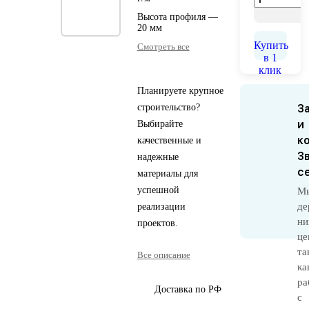
Высота профиля —
20 мм
Купить
Смотреть все
в 1
клик
Планируете крупное
строительство?
З
и
Выбирайте
к
качественные и
З
надежные
с
материалы для
успешной
М
де
реализации
ни
проектов.
це
та
Все описание
ка
ра
Доставка по РФ
с