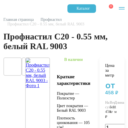
0
Каталог
Главная страница
Профнастил
Профнастил С20 - 0.55 мм, белый RAL 9003
Профнастил С20 - 0.55 мм,
белый RAL 9003
В наличии
Цена
за
метр
Краткие
от
характеристики
458 ₽
Покрытие —
Полиэстер
На
Вес:
Длина:
Цвет покрытия —
сумму:
5.9
1
Белый RAL 9003
458
кг
м
₽
Плотность
цинкования — 105
г/м²