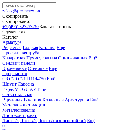
zakaz@prometex.pro
Скопировать
Скопировано!
+7 (495) 323-53-30
Заказать звонок
Сделать заказ
Каталог
Арматура
Рифленая
Гладкая
Катанка
Ещё
Профильная труба
Квадратная
Прямоугольная
Оцинкованная
Ещё
Сэндвич панели
Кровельные
Стеновые
Ещё
Профнастил
С8
С20
С21
Н114-750
Ещё
Шпунт Ларсена
Евраз
VL
GU
AZ
Ещё
Сетка стальная
В рулонах
В картах
Кладочная
Арматурная
Ещё
Металлоконструкции
Металлоизделия
Листовой прокат
Лист г/к
Лист х/к
Лист г/к износостойкий
Ещё
0