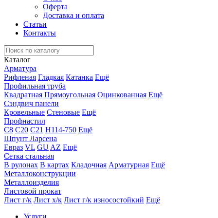
Оферта
Доставка и оплата
Статьи
Контакты
Каталог
Арматура
Рифленая
Гладкая
Катанка
Ещё
Профильная труба
Квадратная
Прямоугольная
Оцинкованная
Ещё
Сэндвич панели
Кровельные
Стеновые
Ещё
Профнастил
С8
С20
С21
Н114-750
Ещё
Шпунт Ларсена
Евраз
VL
GU
AZ
Ещё
Сетка стальная
В рулонах
В картах
Кладочная
Арматурная
Ещё
Металлоконструкции
Металлоизделия
Листовой прокат
Лист г/к
Лист х/к
Лист г/к износостойкий
Ещё
Услуги