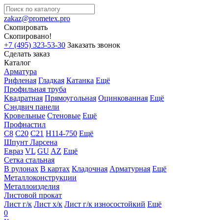
zakaz@prometex.pro
Скопировать
Скопировано!
+7 (495) 323-53-30
Заказать звонок
Сделать заказ
Каталог
Арматура
Рифленая
Гладкая
Катанка
Ещё
Профильная труба
Квадратная
Прямоугольная
Оцинкованная
Ещё
Сэндвич панели
Кровельные
Стеновые
Ещё
Профнастил
С8
С20
С21
Н114-750
Ещё
Шпунт Ларсена
Евраз
VL
GU
AZ
Ещё
Сетка стальная
В рулонах
В картах
Кладочная
Арматурная
Ещё
Металлоконструкции
Металлоизделия
Листовой прокат
Лист г/к
Лист х/к
Лист г/к износостойкий
Ещё
0