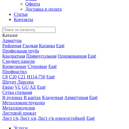
Оферта
Доставка и оплата
Статьи
Контакты
Каталог
Арматура
Рифленая
Гладкая
Катанка
Ещё
Профильная труба
Квадратная
Прямоугольная
Оцинкованная
Ещё
Сэндвич панели
Кровельные
Стеновые
Ещё
Профнастил
С8
С20
С21
Н114-750
Ещё
Шпунт Ларсена
Евраз
VL
GU
AZ
Ещё
Сетка стальная
В рулонах
В картах
Кладочная
Арматурная
Ещё
Металлоконструкции
Металлоизделия
Листовой прокат
Лист г/к
Лист х/к
Лист г/к износостойкий
Ещё
Услуги